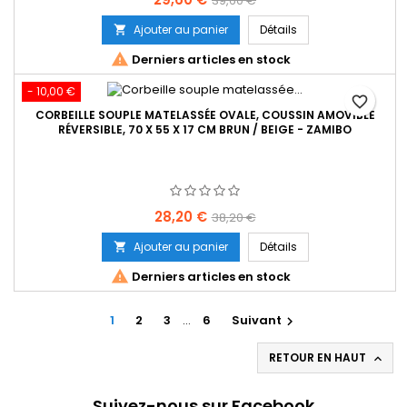
39,60 €
de
Ajouter au panier
Détails

base

Derniers articles en stock
- 10,00 €
favorite_border
CORBEILLE SOUPLE MATELASSÉE OVALE, COUSSIN AMOVIBLE
RÉVERSIBLE, 70 X 55 X 17 CM BRUN / BEIGE - ZAMIBO
Prix
Prix
28,20 €
38,20 €
de
Ajouter au panier
Détails

base

Derniers articles en stock
1
2
3
…
6
Suivant

RETOUR EN HAUT

Suivez-nous sur Facebook