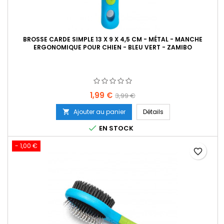
BROSSE CARDE SIMPLE 13 X 9 X 4,5 CM - MÉTAL - MANCHE
ERGONOMIQUE POUR CHIEN - BLEU VERT - ZAMIBO
Prix
Prix
1,99 €
3,99 €
de
Ajouter au panier
Détails

base

EN STOCK
- 1,00 €
favorite_border