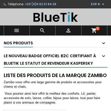

Téléphone:
+33 (0)9 62 31 84 29
EUR €
×
×
×
×
Ajouter à ma liste d'envies
((modalTitle))
Créer une liste d'envies
Connexion
Créer une nouvelle liste
add_circle_outline
((confirmMessage))
Vous devez être connecté pour ajouter des produits
Nom de la liste d'envies
à votre liste d'envies.
0



shopping_cart
((cancelText))
((modalDeleteText))
NOS PRODUITS
Annuler
Connexion
Annuler
Créer une liste d'envies
LE NOUVEAU BADGE OFFICIEL B2C CERTIFIANT À
BLUETIK LE STATUT DE REVENDEUR KASPERSKY
LISTE DES PRODUITS DE LA MARQUE ZAMIBO
Zamibo
vous offre une large gamme de produits et accessoires pour
chiens et chats.
Vous pourrez ainsi leur offrir le meilleur des conforts. Lit, panier,
accessoire de soin, laisse, collier, bijoux pour laisse, tout pour faire
plaisir à vos animaux de compagnie.