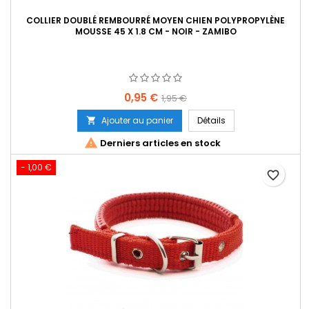
COLLIER DOUBLÉ REMBOURRÉ MOYEN CHIEN POLYPROPYLÈNE
MOUSSE 45 X 1.8 CM - NOIR - ZAMIBO
Prix
Prix
0,95 €
1,95 €
de
Ajouter au panier
Détails

base

Derniers articles en stock
- 1,00 €
favorite_border