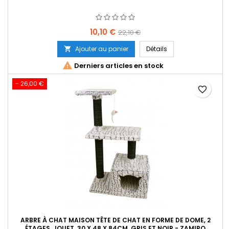
Prix
Prix
10,10 €
22,10 €
de
Ajouter au panier
Détails

base

Derniers articles en stock
- 26,00 €
favorite_border
ARBRE À CHAT MAISON TÊTE DE CHAT EN FORME DE DOME, 2
ÉTAGES, JOUET, 30 X 48 X 84CM, GRIS ET NOIR - ZAMIBO