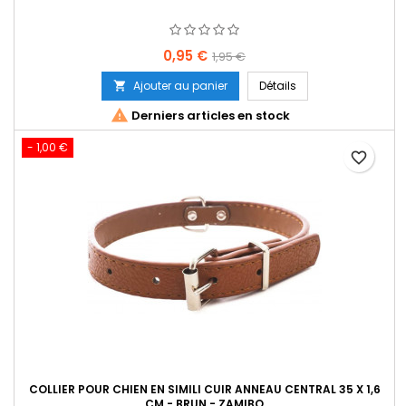
Prix
Prix
0,95 €
1,95 €
de
Ajouter au panier
Détails

base

Derniers articles en stock
- 1,00 €
favorite_border
COLLIER POUR CHIEN EN SIMILI CUIR ANNEAU CENTRAL 35 X 1,6
CM - BRUN - ZAMIBO