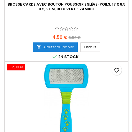
BROSSE CARDE AVEC BOUTON POUSSOIR ENLÈVE-POILS, 17 X 8,5
X 5,5 CM, BLEU VERT - ZAMIBO
Prix
Prix
4,50 €
6,50 €
de
Ajouter au panier
Détails

base

EN STOCK
- 2,00 €
favorite_border