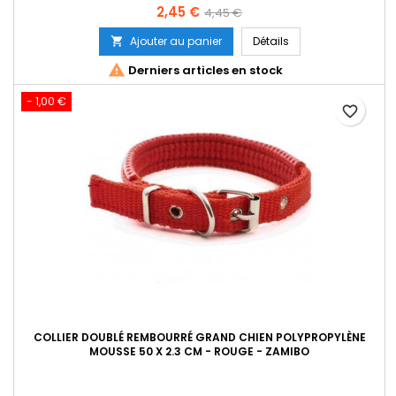
Prix
Prix
2,45 €
4,45 €
de
Ajouter au panier
Détails

base

Derniers articles en stock
- 1,00 €
favorite_border
COLLIER DOUBLÉ REMBOURRÉ GRAND CHIEN POLYPROPYLÈNE
MOUSSE 50 X 2.3 CM - ROUGE - ZAMIBO