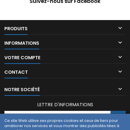
Suivez-nous sur Facebook

PRODUITS

INFORMATIONS

VOTRE COMPTE

CONTACT

NOTRE SOCIÉTÉ
LETTRE D'INFORMATIONS
Ce site Web utilise ses propres cookies et ceux de tiers pour
améliorer nos services et vous montrer des publicités liées à
Vous pouvez vous désinscrire à tout moment. Vous trouverez