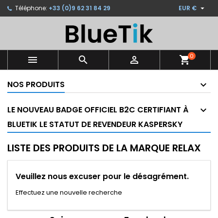

Téléphone:
+33 (0)9 62 31 84 29
EUR €
×
×
×
×
Ajouter à ma liste d'envies
((modalTitle))
Créer une liste d'envies
Connexion
Créer une nouvelle liste
add_circle_outline
((confirmMessage))
Vous devez être connecté pour ajouter des produits
Nom de la liste d'envies
à votre liste d'envies.
0



shopping_cart
((cancelText))
((modalDeleteText))
NOS PRODUITS
Annuler
Connexion
Annuler
Créer une liste d'envies
LE NOUVEAU BADGE OFFICIEL B2C CERTIFIANT À
BLUETIK LE STATUT DE REVENDEUR KASPERSKY
LISTE DES PRODUITS DE LA MARQUE RELAX
Veuillez nous excuser pour le désagrément.
Effectuez une nouvelle recherche