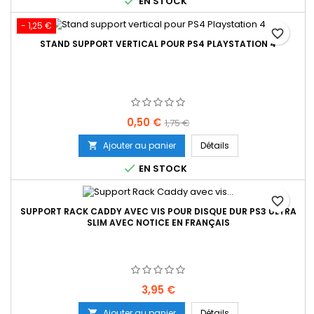

EN STOCK
- 1,25 €
favorite_border
STAND SUPPORT VERTICAL POUR PS4 PLAYSTATION 4
Prix
Prix
0,50 €
1,75 €
de
Ajouter au panier
Détails

base

EN STOCK
favorite_border
SUPPORT RACK CADDY AVEC VIS POUR DISQUE DUR PS3 ULTRA
SLIM AVEC NOTICE EN FRANÇAIS
Prix
3,95 €
Ajouter au panier
Détails
