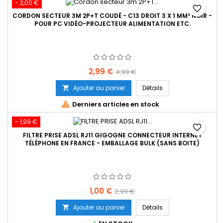
- 2,00 €
favorite_border
CORDON SECTEUR 3M 2P+T COUDÉ - C13 DROIT 3 X 1 MM² NOIR -
POUR PC VIDÉO-PROJECTEUR ALIMENTATION ETC.
Prix
Prix
2,99 €
4,99 €
de
Ajouter au panier
Détails

base

Derniers articles en stock
- 1,99 €
favorite_border
FILTRE PRISE ADSL RJ11 GIGOGNE CONNECTEUR INTERNET
TÉLÉPHONE EN FRANCE - EMBALLAGE BULK (SANS BOITE)
Prix
Prix
1,00 €
2,99 €
de
Ajouter au panier
Détails

base