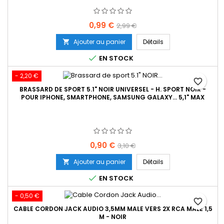
Prix
Prix
0,99 €
2,99 €
de
Ajouter au panier
Détails

base

EN STOCK
- 2,20 €
favorite_border
BRASSARD DE SPORT 5.1" NOIR UNIVERSEL - H. SPORT NOIR -
POUR IPHONE, SMARTPHONE, SAMSUNG GALAXY… 5,1" MAX
Prix
Prix
0,90 €
3,10 €
de
Ajouter au panier
Détails

base

EN STOCK
- 0,50 €
favorite_border
CABLE CORDON JACK AUDIO 3,5MM MALE VERS 2X RCA MALE 1,5
M - NOIR