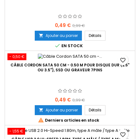
Prix
Prix
0,49 €
0,99 €
de
Ajouter au panier
Détails

base

EN STOCK
- 0,50 €
favorite_border
CÂBLE CORDON SATA 50 CM - 0.50 M POUR DISQUE DUR (2.5"
OU 3.5"), SSD OU GRAVEUR 7PINS
Prix
Prix
0,49 €
0,99 €
de
Ajouter au panier
Détails

base

Derniers articles en stock
- 1,55 €
favorite_border