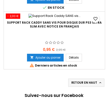

EN STOCK
- 2,00 €
favorite_border
SUPPORT RACK CADDY SANS VIS POUR DISQUE DUR PS3 ULTRA
SLIM AVEC NOTICE EN FRANÇAIS
Prix
Prix
0,95 €
2,95 €
de
Ajouter au panier
Détails

base

Derniers articles en stock
RETOUR EN HAUT

Suivez-nous sur Facebook