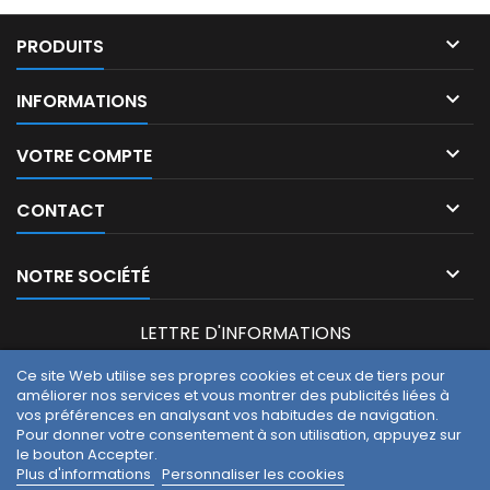

PRODUITS

INFORMATIONS

VOTRE COMPTE

CONTACT

NOTRE SOCIÉTÉ
LETTRE D'INFORMATIONS
Ce site Web utilise ses propres cookies et ceux de tiers pour
améliorer nos services et vous montrer des publicités liées à
Vous pouvez vous désinscrire à tout moment. Vous trouverez
vos préférences en analysant vos habitudes de navigation.
pour cela nos informations de contact dans les conditions
Pour donner votre consentement à son utilisation, appuyez sur
d'utilisation du site.
le bouton Accepter.
J'accepte les conditions générales et la politique de
Plus d'informations
Personnaliser les cookies