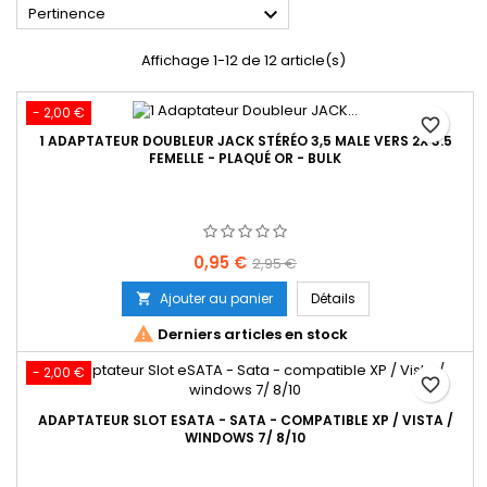

Pertinence
Affichage 1-12 de 12 article(s)
- 2,00 €
favorite_border
1 ADAPTATEUR DOUBLEUR JACK STÉRÉO 3,5 MALE VERS 2X 3.5
FEMELLE - PLAQUÉ OR - BULK
Prix
Prix
0,95 €
2,95 €
de
Ajouter au panier
Détails

base

Derniers articles en stock
- 2,00 €
favorite_border
ADAPTATEUR SLOT ESATA - SATA - COMPATIBLE XP / VISTA /
WINDOWS 7/ 8/10