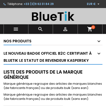

Téléphone:
+33 (0)9 62 31 84 29
EUR €
×
×
×
×
Ajouter à ma liste d'envies
((modalTitle))
Créer une liste d'envies
Connexion
Créer une nouvelle liste
add_circle_outline
((confirmMessage))
Vous devez être connecté pour ajouter des produits
Nom de la liste d'envies
à votre liste d'envies.
0



shopping_cart
((cancelText))
((modalDeleteText))
NOS PRODUITS
Annuler
Connexion
Annuler
Créer une liste d'envies
LE NOUVEAU BADGE OFFICIEL B2C CERTIFIANT À
BLUETIK LE STATUT DE REVENDEUR KASPERSKY
LISTE DES PRODUITS DE LA MARQUE
GÉNÉRIQUE
Marque générique regroupe des articles de marques blanches
(de fabricants français) ou de produits bulk (sans ean).
Marque générique regroupe des articles de marques blanches
(de fabricants français) ou de produits bulk (sans ean).