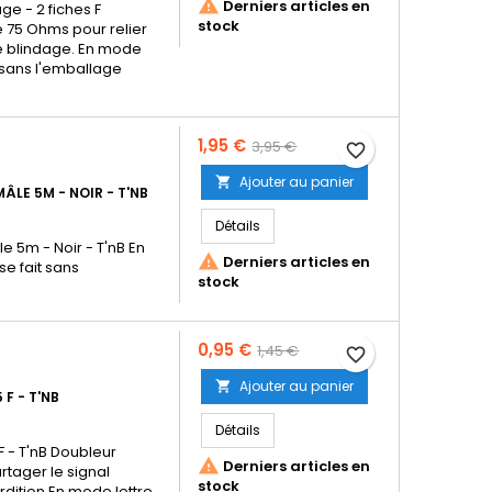

Derniers articles en
ge - 2 fiches F
stock
e 75 Ohms pour relier
le blindage. En mode
t sans l'emballage
Prix
Prix
1,95 €
3,95 €
favorite_border
de
Ajouter au panier

LE 5M - NOIR - T'NB
base
Détails
 5m - Noir - T'nB En

Derniers articles en
se fait sans
stock
Prix
Prix
0,95 €
1,45 €
favorite_border
de
Ajouter au panier

 F - T'NB
base
Détails
F - T'nB Doubleur

Derniers articles en
rtager le signal
stock
rdition En mode lettre