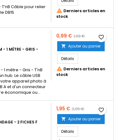
Détails
 T’nB Câble pour relier

Derniers articles en
le DB15
stock
Prix
Prix
0,99 €
1,99 €
favorite_border
de
Ajouter au panier

M - 1 MÈTRE - GRIS -
base
Détails

Derniers articles en
- 1 mètre - Gris - T'nB
stock
 un hub. Le câble USB
votre appareil photo à
SB A et d'un connecteur
tre économique ou...
Prix
Prix
1,95 €
3,95 €
favorite_border
de
Ajouter au panier

NDAGE - 2 FICHES F
base
Détails