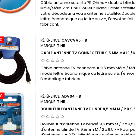
Câble antenne satellite 75 Ohms - double blinda
Mâle/Mâle 2 m T'nB Couleur Blanc Câble satellit
votre décodeur à votre antenne satellite. Doub
lettre économique ou lettre suivie, l'envoi se fai
fabricant.
 €
RÉFÉRENCE:
CAVCVA5 - B
MARQUE:
T'NB
CÂBLE ANTENNE TV CONNECTEUR 9,5 MM MÂLE / MÂ
Câble antenne TV connecteur 9,5 mm Mâle / Mâle
mode lettre économique ou lettre suivie, l'envoi 
l'emballage fabricant.
 €
RÉFÉRENCE:
ADV04 - B
MARQUE:
T'NB
DOUBLEUR D’ANTENNE TV BLINDÉ 9,5 MM M / 2 X 9,5
Doubleur d’antenne TV blindé 9,5 mm M / 2 x 9,5 
d'antenne blindé TV 9.5mm M / 2 x 9.5 F - Pour pa
d'antenne sur 2 TV, blindé pour atténuer la dépe