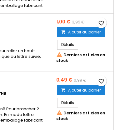
 l'emballage fabricant.
Prix
Prix
1,00 €
3,95 €
favorite_border
de
Ajouter au panier

base
Détails
our relier un haut-

Derniers articles en
que ou lettre suivie,
stock
Prix
Prix
0,49 €
0,99 €
favorite_border
de
Ajouter au panier

T’NB
base
Détails
T’nB Pour brancher 2

Derniers articles en
. En mode lettre
stock
 l'emballage fabricant.