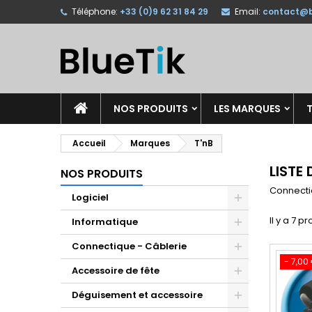
Téléphone:
+33 (0)9 62 31 84 29
Email:
contact@b
A
(
C
C
add_circle_outline
((
Vo
No
d'e
NOS PRODUITS
LES MARQUES
T
Accueil
Marques
T'nB
LISTE
NOS PRODUITS
Connect
Logiciel
Il y a 7 pr
Informatique
Connectique - Câblerie
- 7,00
Accessoire de fête
Déguisement et accessoire