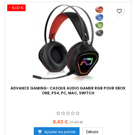
- 9,00 €
favorite_border
ADVANCE GAMING- CASQUE AUDIO GAMER RGB POUR XBOX
ONE, PS4, PC, MAC, SWITCH
Prix
Prix
8,40 €
17,40 €
de
Ajouter au panier
Détails
