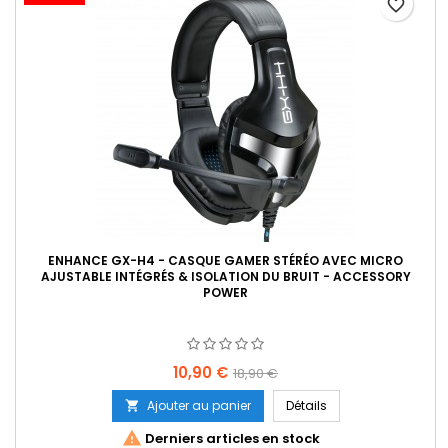
favorite_border
ENHANCE GX-H4 - CASQUE GAMER STÉRÉO AVEC MICRO
AJUSTABLE INTÉGRÉS & ISOLATION DU BRUIT - ACCESSORY
POWER
Prix
Prix
10,90 €
18,90 €
de
Ajouter au panier
Détails

base

Derniers articles en stock