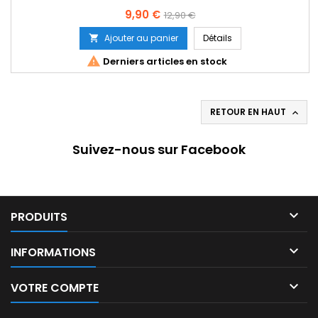
Prix
Prix
9,90 €
12,90 €
de
Ajouter au panier
Détails

base

Derniers articles en stock
RETOUR EN HAUT

Suivez-nous sur Facebook

PRODUITS

INFORMATIONS

VOTRE COMPTE