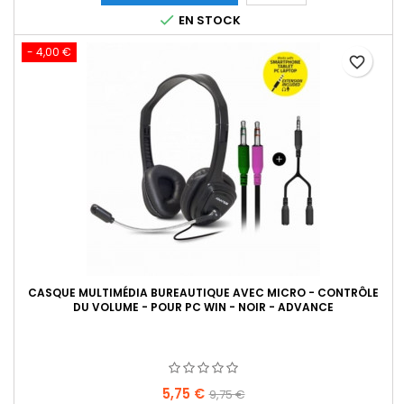
base

EN STOCK
- 4,00 €
favorite_border
CASQUE MULTIMÉDIA BUREAUTIQUE AVEC MICRO - CONTRÔLE
DU VOLUME - POUR PC WIN - NOIR - ADVANCE
Prix
Prix
5,75 €
9,75 €