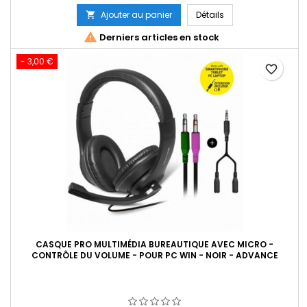
de
Ajouter au panier
Détails

base

Derniers articles en stock
- 3,00 €
favorite_border
CASQUE PRO MULTIMÉDIA BUREAUTIQUE AVEC MICRO -
CONTRÔLE DU VOLUME - POUR PC WIN - NOIR - ADVANCE