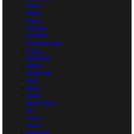
Dexlan
Disney
Elypse
Enermax
Excellent
FPE Multimedia
G Data
Générique
Genius
Ginger Ray
Gold
Hama
Heden
Hitachi HGST
HQ
It-Ceo
Jactal
Kaspersky