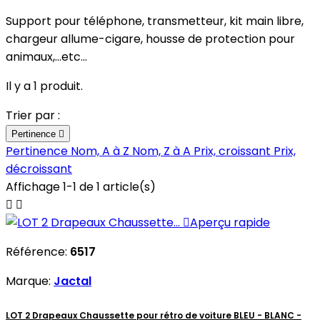
Support pour téléphone, transmetteur, kit main libre,
chargeur allume-cigare, housse de protection pour
animaux,...etc...
Il y a 1 produit.
Trier par :
Pertinence

Pertinence
Nom, A à Z
Nom, Z à A
Prix, croissant
Prix,
décroissant
Affichage 1-1 de 1 article(s)



Aperçu rapide
Référence:
6517
Marque:
Jactal
LOT 2 Drapeaux Chaussette pour rétro de voiture BLEU - BLANC -