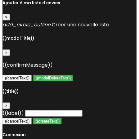
Ajouter à ma liste d'envies
×
add_circle_outline
Créer une nouvelle liste
((modalTitle))
×
((confirmMessage))
((cancelText))
((modalDeleteText))
((title))
×
((label))
((cancelText))
((createText))
Connexion