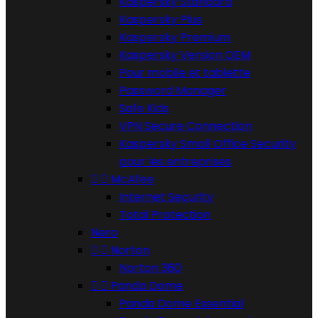
Kaspersky Standard
Kaspersky Plus
Kaspersky Premium
Kaspersky Version OEM
Pour mobile et tablette
Password Manager
Safe Kids
VPN Secure Connection
Kaspersky Small Office Security
pour les entreprises


McAfee
Internet Security
Total Protection
Nero


Norton
Norton 360


Panda Dome
Panda Dome Essential