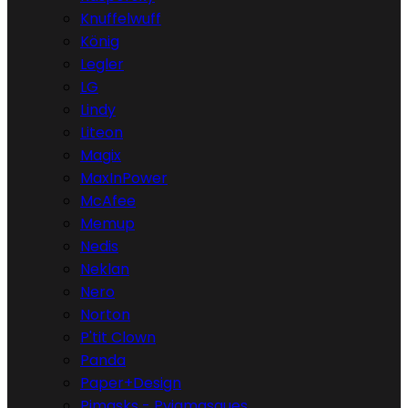
Knuffelwuff
König
Legler
LG
Lindy
Liteon
Magix
MaxInPower
McAfee
Memup
Nedis
Neklan
Nero
Norton
P'tit Clown
Panda
Paper+Design
Pjmasks - Pyjamasques