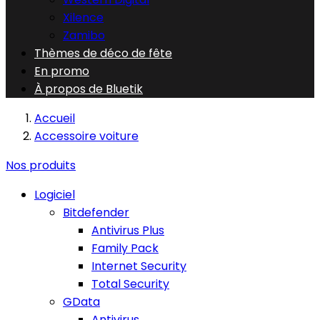
Xilence
Zamibo
Thèmes de déco de fête
En promo
À propos de Bluetik
Accueil
Accessoire voiture
Nos produits
Logiciel
Bitdefender
Antivirus Plus
Family Pack
Internet Security
Total Security
GData
Antivirus