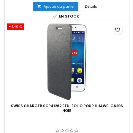
de
Ajouter au panier
Détails

base

EN STOCK
- 1,49 €
favorite_border
SWISS CHARGER SCP41262 ETUI FOLIO POUR HUAWEI G620S
NOIR