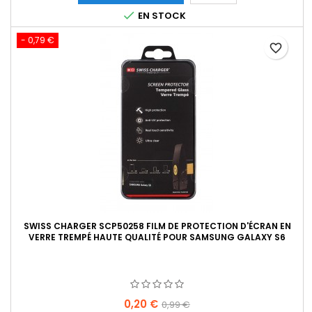
base

EN STOCK
- 0,79 €
favorite_border
SWISS CHARGER SCP50258 FILM DE PROTECTION D'ÉCRAN EN
VERRE TREMPÉ HAUTE QUALITÉ POUR SAMSUNG GALAXY S6
Prix
Prix
0,20 €
0,99 €