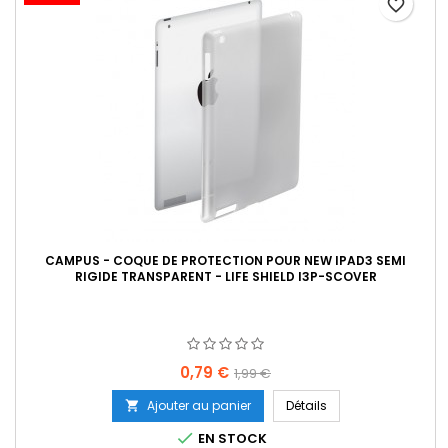
favorite_border
CAMPUS - COQUE DE PROTECTION POUR NEW IPAD3 SEMI
RIGIDE TRANSPARENT - LIFE SHIELD I3P-SCOVER
Prix
Prix
0,79 €
1,99 €
de
Ajouter au panier
Détails

base

EN STOCK