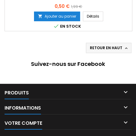
Prix
Prix
0,50 €
1,99 €
de
Ajouter au panier
Détails

base

EN STOCK
RETOUR EN HAUT

Suivez-nous sur Facebook

PRODUITS

INFORMATIONS

VOTRE COMPTE