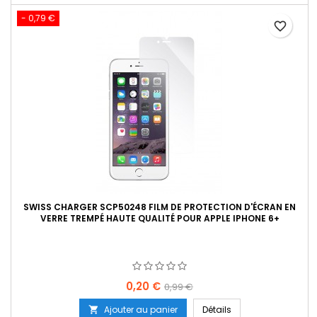
- 0,79 €
favorite_border
SWISS CHARGER SCP50248 FILM DE PROTECTION D'ÉCRAN EN
VERRE TREMPÉ HAUTE QUALITÉ POUR APPLE IPHONE 6+
Prix
Prix
0,20 €
0,99 €
de
Ajouter au panier
Détails
