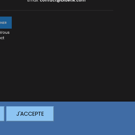
Email:
contact@bluetik.com
 Vous
act
J'ACCEPTE