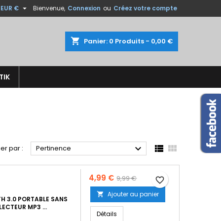

EUR €
Bienvenue,
Connexion
ou
Créez votre compte
×
×
×
×
shopping_cart
Panier:
0
Produits - 0,00 €
TIK
)
n
s



ier par :
Pertinence
Prix
Prix
4,99 €
9,99 €
favorite_border
de
Ajouter au panier

H 3.0 PORTABLE SANS
base
ECTEUR MP3 ...
Détails