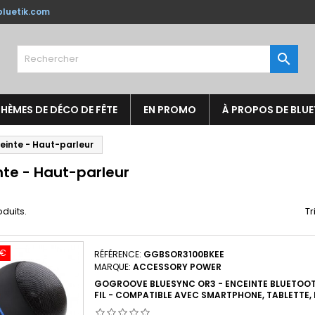
luetik.com
jouter à ma liste d'envies
(modalTitle))
réer une liste d'envies
onnexion

Créer une nouvelle liste
confirmMessage))
us devez être connecté pour ajouter des produits à votre liste
m de la liste d'envies
nvies.
HÈMES DE DÉCO DE FÊTE
EN PROMO
À PROPOS DE BLUE
((cancelText))
((modalDeleteText)
Annuler
Connexio
einte - Haut-parleur
Annuler
Créer une liste d'envie
nte - Haut-parleur
oduits.
Tr
 €
RÉFÉRENCE:
GGBSOR3100BKEE
MARQUE:
ACCESSORY POWER
GOGROOVE BLUESYNC OR3 - ENCEINTE BLUETOOT
FIL - COMPATIBLE AVEC SMARTPHONE, TABLETTE, L