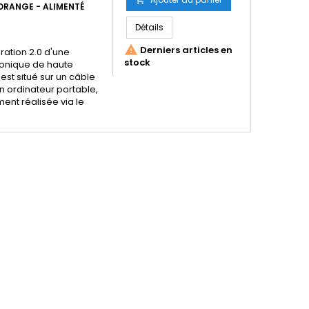
 ORANGE - ALIMENTÉ
base
Détails

Derniers articles en
ration 2.0 d'une
stock
honique de haute
est situé sur un câble
un ordinateur portable,
ent réalisée via le