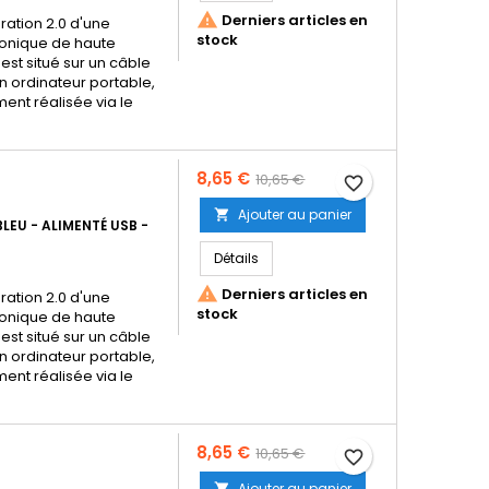

Derniers articles en
ration 2.0 d'une
stock
honique de haute
est situé sur un câble
un ordinateur portable,
ent réalisée via le
Prix
Prix
8,65 €
10,65 €
favorite_border
de
Ajouter au panier

LEU - ALIMENTÉ USB -
base
Détails

Derniers articles en
ration 2.0 d'une
stock
honique de haute
est situé sur un câble
un ordinateur portable,
ent réalisée via le
Prix
Prix
8,65 €
10,65 €
favorite_border
de
Ajouter au panier
