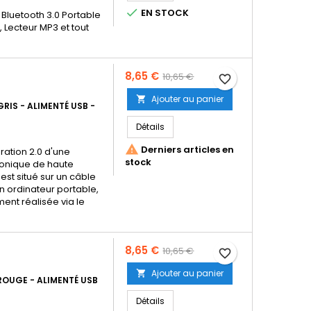

EN STOCK
Bluetooth 3.0 Portable
 Lecteur MP3 et tout
Prix
Prix
8,65 €
10,65 €
favorite_border
de
Ajouter au panier

RIS - ALIMENTÉ USB -
base
Détails

Derniers articles en
ration 2.0 d'une
stock
honique de haute
est situé sur un câble
un ordinateur portable,
ent réalisée via le
Prix
Prix
8,65 €
10,65 €
favorite_border
de
Ajouter au panier

ROUGE - ALIMENTÉ USB
base
Détails