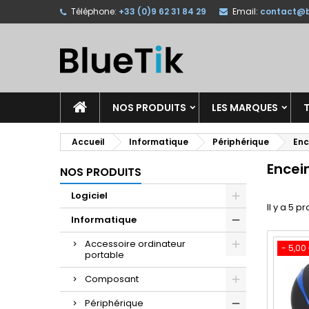
Téléphone:
+33 (0)9 62 31 84 29
Email:
contact@b
A
(
C
C
add_circle_outline
((
Vo
No
d'e
NOS PRODUITS
LES MARQUES
T
Accueil
Informatique
Périphérique
Enc
Encei
NOS PRODUITS
Logiciel
Il y a 5 pr
Informatique
Accessoire ordinateur
- 5,00
portable
Composant
Périphérique