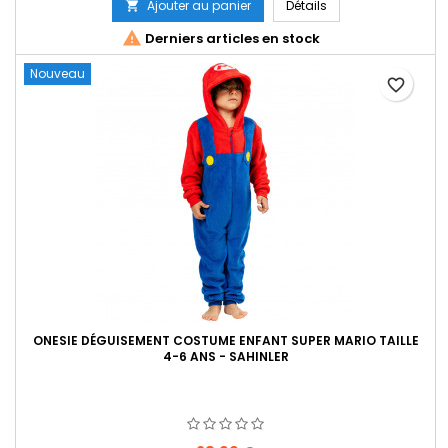
Ajouter au panier
Détails


Derniers articles en stock
Nouveau
favorite_border
ONESIE DÉGUISEMENT COSTUME ENFANT SUPER MARIO TAILLE
4-6 ANS - SAHINLER