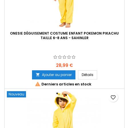
ONESIE DÉGUISEMENT COSTUME ENFANT POKEMON PIKACHU
TAILLE 6-8 ANS - SAHINLER
Prix
28,99 €
Ajouter au panier
Détails


Derniers articles en stock
Nouveau
favorite_border