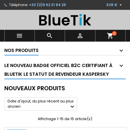

Téléphone:
+33 (0)9 62 31 84 29
EUR €
×
×
×
×
Ajouter à ma liste d'envies
((modalTitle))
Créer une liste d'envies
Connexion
Créer une nouvelle liste
add_circle_outline
((confirmMessage))
Vous devez être connecté pour ajouter des produits
Nom de la liste d'envies
à votre liste d'envies.
0



shopping_cart
((cancelText))
((modalDeleteText))
NOS PRODUITS
Annuler
Connexion
Annuler
Créer une liste d'envies
LE NOUVEAU BADGE OFFICIEL B2C CERTIFIANT À
BLUETIK LE STATUT DE REVENDEUR KASPERSKY
NOUVEAUX PRODUITS
Date d'ajout, du plus récent au plus

ancien
Affichage 1-15 de 15 article(s)