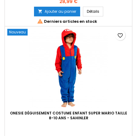
Prix
28,99 €
Ajouter au panier
Détails


Derniers articles en stock
Nouveau
favorite_border
ONESIE DÉGUISEMENT COSTUME ENFANT SUPER MARIO TAILLE
8-10 ANS - SAHINLER