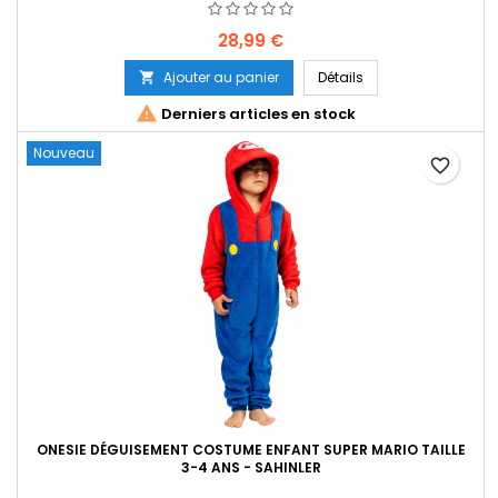
Prix
28,99 €
Ajouter au panier
Détails


Derniers articles en stock
Nouveau
favorite_border
ONESIE DÉGUISEMENT COSTUME ENFANT SUPER MARIO TAILLE
3-4 ANS - SAHINLER