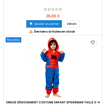
Prix
28,99 €
Ajouter au panier
Détails


Derniers articles en stock
Nouveau
favorite_border
ONESIE DÉGUISEMENT COSTUME ENFANT SPIDERMAN TAILLE 3-4