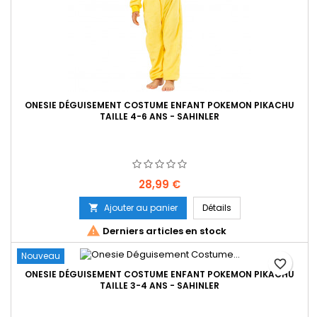
ONESIE DÉGUISEMENT COSTUME ENFANT POKEMON PIKACHU
TAILLE 4-6 ANS - SAHINLER
Prix
28,99 €
Ajouter au panier
Détails


Derniers articles en stock
Nouveau
favorite_border
ONESIE DÉGUISEMENT COSTUME ENFANT POKEMON PIKACHU
TAILLE 3-4 ANS - SAHINLER