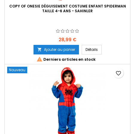
COPY OF ONESIE DÉGUISEMENT COSTUME ENFANT SPIDERMAN
TAILLE 4-6 ANS - SAHINLER
Prix
28,99 €
Ajouter au panier
Détails


Derniers articles en stock
Nouveau
favorite_border