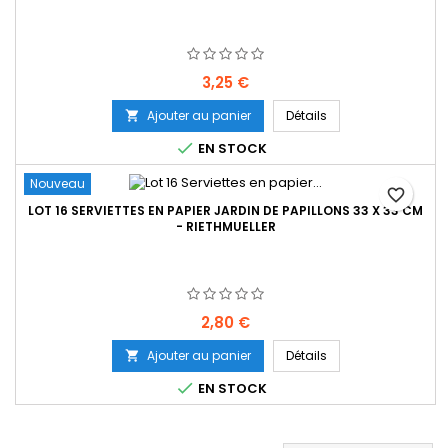
Prix
3,25 €
Ajouter au panier
Détails


EN STOCK
Nouveau
favorite_border
LOT 16 SERVIETTES EN PAPIER JARDIN DE PAPILLONS 33 X 33 CM
- RIETHMUELLER
Prix
2,80 €
Ajouter au panier
Détails


EN STOCK