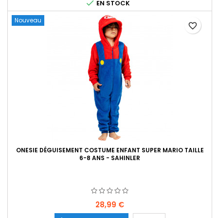

EN STOCK
Nouveau
favorite_border
ONESIE DÉGUISEMENT COSTUME ENFANT SUPER MARIO TAILLE
6-8 ANS - SAHINLER
Prix
28,99 €