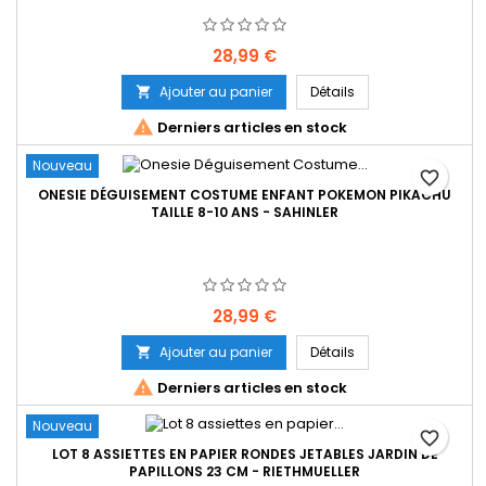
Prix
28,99 €
Ajouter au panier
Détails


Derniers articles en stock
Nouveau
favorite_border
ONESIE DÉGUISEMENT COSTUME ENFANT POKEMON PIKACHU
TAILLE 8-10 ANS - SAHINLER
Prix
28,99 €
Ajouter au panier
Détails


Derniers articles en stock
Nouveau
favorite_border
LOT 8 ASSIETTES EN PAPIER RONDES JETABLES JARDIN DE
PAPILLONS 23 CM - RIETHMUELLER