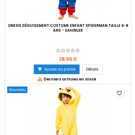
ONESIE DÉGUISEMENT COSTUME ENFANT SPIDERMAN TAILLE 6-8
ANS - SAHINLER
Prix
28,99 €
Ajouter au panier
Détails


Derniers articles en stock
Nouveau
favorite_border