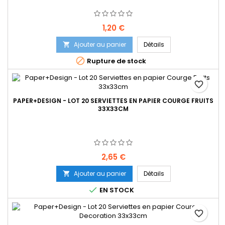
Prix
1,20 €
Ajouter au panier
Détails


Rupture de stock
favorite_border
PAPER+DESIGN - LOT 20 SERVIETTES EN PAPIER COURGE FRUITS
33X33CM
Prix
2,65 €
Ajouter au panier
Détails


EN STOCK
favorite_border