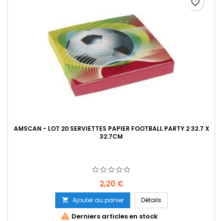
favorite_border
AMSCAN - LOT 20 SERVIETTES PAPIER FOOTBALL PARTY 2 32.7 X
32.7CM
Prix
2,20 €
Ajouter au panier
Détails


Derniers articles en stock