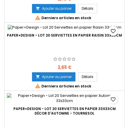
Ajouter au panier
Détails


Derniers articles en stock
favorite_border
PAPER+DESIGN - LOT 20 SERVIETTES EN PAPIER RAISIN 33X33CM
Prix
2,65 €
Ajouter au panier
Détails


Derniers articles en stock
favorite_border
PAPER+DESIGN - LOT 20 SERVIETTES EN PAPIER 33X33CM
DÉCOR D'AUTOMNE - TOURNESOL