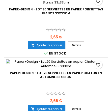
favorite_border
PAPER+DESIGN - LOT 20 SERVIETTES EN PAPIER POINSETTIAS
BLANCS 33X33CM
Prix
2,65 €
Ajouter au panier
Détails


EN STOCK
favorite_border
PAPER+DESIGN - LOT 20 SERVIETTES EN PAPIER CHATON EN
AUTOMNE 33X33CM
Prix
2,65 €
Ajouter au panier
Détails
