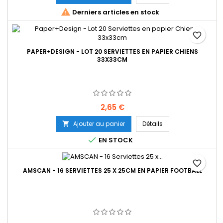

Derniers articles en stock
favorite_border
PAPER+DESIGN - LOT 20 SERVIETTES EN PAPIER CHIENS
33X33CM
Prix
2,65 €
Ajouter au panier
Détails


EN STOCK
favorite_border
AMSCAN - 16 SERVIETTES 25 X 25CM EN PAPIER FOOTBALL