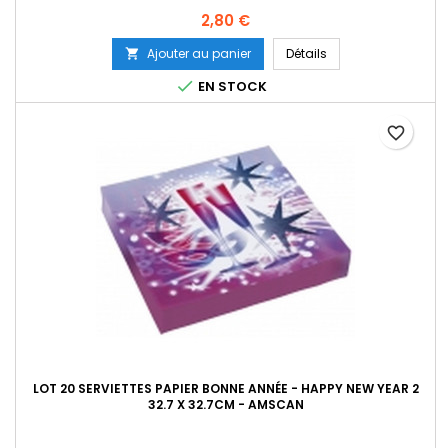
Prix
2,80 €
Ajouter au panier
Détails


EN STOCK
favorite_border
LOT 20 SERVIETTES PAPIER BONNE ANNÉE - HAPPY NEW YEAR 2
32.7 X 32.7CM - AMSCAN