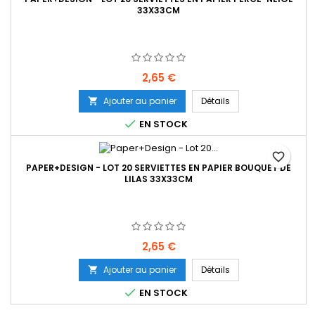
33X33CM
Prix
2,65 €
Ajouter au panier
Détails


EN STOCK
favorite_border
PAPER+DESIGN - LOT 20 SERVIETTES EN PAPIER BOUQUET DE
LILAS 33X33CM
Prix
2,65 €
Ajouter au panier
Détails


EN STOCK