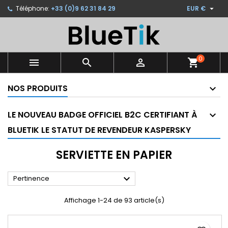

Téléphone:
+33 (0)9 62 31 84 29
EUR €
×
×
×
×
Ajouter à ma liste d'envies
((modalTitle))
Créer une liste d'envies
Connexion
Créer une nouvelle liste
add_circle_outline
((confirmMessage))
Vous devez être connecté pour ajouter des produits
Nom de la liste d'envies
à votre liste d'envies.
0



shopping_cart
((cancelText))
((modalDeleteText))
NOS PRODUITS
Annuler
Connexion
Annuler
Créer une liste d'envies
LE NOUVEAU BADGE OFFICIEL B2C CERTIFIANT À
BLUETIK LE STATUT DE REVENDEUR KASPERSKY
SERVIETTE EN PAPIER

Pertinence
Affichage 1-24 de 93 article(s)