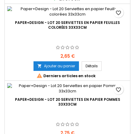
favorite_border
PAPER+DESIGN - LOT 20 SERVIETTES EN PAPIER FEUILLES
COLORÉES 33X33CM
Prix
2,65 €
Ajouter au panier
Détails


Derniers articles en stock
favorite_border
PAPER+DESIGN - LOT 20 SERVIETTES EN PAPIER POMMES
33X33CM
Prix
2,75 €