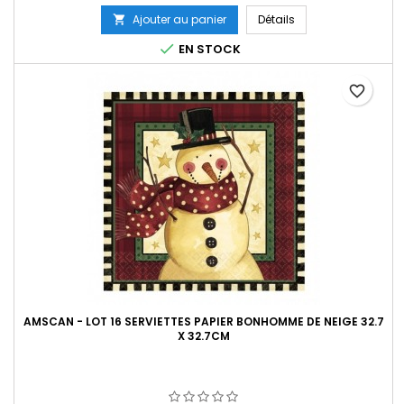
Ajouter au panier
Détails


EN STOCK
favorite_border
AMSCAN - LOT 16 SERVIETTES PAPIER BONHOMME DE NEIGE 32.7
X 32.7CM