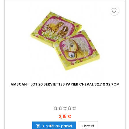
favorite_border
AMSCAN - LOT 20 SERVIETTES PAPIER CHEVAL 32.7 X 32.7CM
Prix
2,15 €
Ajouter au panier
Détails
