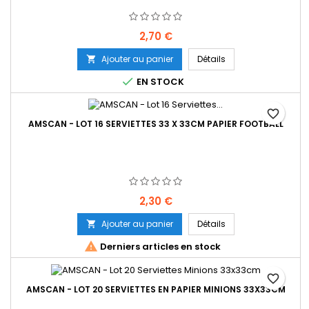
Prix
2,70 €
Ajouter au panier
Détails


EN STOCK
favorite_border
AMSCAN - LOT 16 SERVIETTES 33 X 33CM PAPIER FOOTBALL
Prix
2,30 €
Ajouter au panier
Détails


Derniers articles en stock
favorite_border
AMSCAN - LOT 20 SERVIETTES EN PAPIER MINIONS 33X33CM