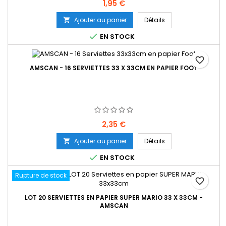
Prix
1,95 €
Ajouter au panier
Détails


EN STOCK
favorite_border
AMSCAN - 16 SERVIETTES 33 X 33CM EN PAPIER FOOT
Prix
2,35 €
Ajouter au panier
Détails


EN STOCK
Rupture de stock
favorite_border
LOT 20 SERVIETTES EN PAPIER SUPER MARIO 33 X 33CM -
AMSCAN