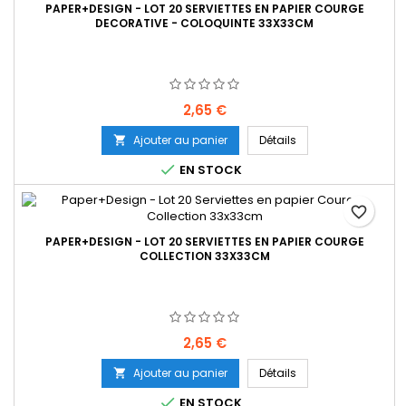
PAPER+DESIGN - LOT 20 SERVIETTES EN PAPIER COURGE
DECORATIVE - COLOQUINTE 33X33CM
Prix
2,65 €
Ajouter au panier
Détails


EN STOCK
favorite_border
PAPER+DESIGN - LOT 20 SERVIETTES EN PAPIER COURGE
COLLECTION 33X33CM
Prix
2,65 €
Ajouter au panier
Détails


EN STOCK