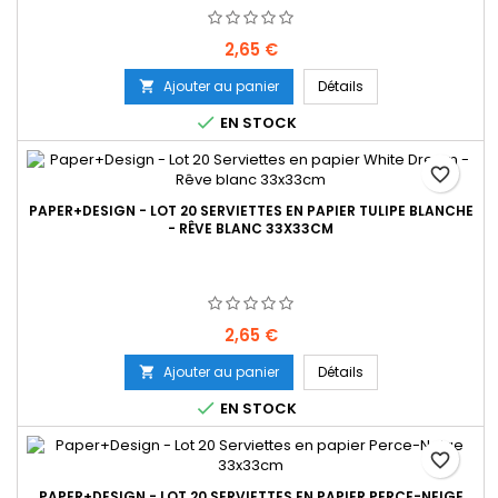
Prix
2,65 €
Ajouter au panier
Détails


EN STOCK
favorite_border
PAPER+DESIGN - LOT 20 SERVIETTES EN PAPIER TULIPE BLANCHE
- RÊVE BLANC 33X33CM
Prix
2,65 €
Ajouter au panier
Détails


EN STOCK
favorite_border
PAPER+DESIGN - LOT 20 SERVIETTES EN PAPIER PERCE-NEIGE