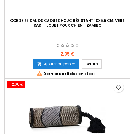
CORDE 25 CM, OS CAOUTCHOUC RÉSISTANT 10X5,5 CM, VERT
KAKI - JOUET POUR CHIEN - ZAMIBO
Prix
2,35 €
Ajouter au panier
Détails


Derniers articles en stock
- 2,00 €
favorite_border