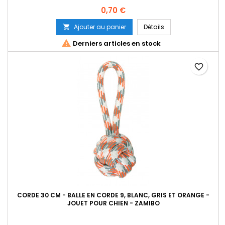
Prix
0,70 €
Ajouter au panier
Détails


Derniers articles en stock
favorite_border
CORDE 30 CM - BALLE EN CORDE 9, BLANC, GRIS ET ORANGE -
JOUET POUR CHIEN - ZAMIBO