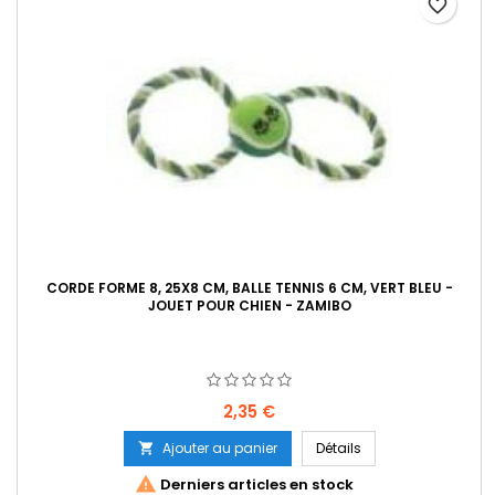
favorite_border
CORDE FORME 8, 25X8 CM, BALLE TENNIS 6 CM, VERT BLEU -
JOUET POUR CHIEN - ZAMIBO
Prix
2,35 €
Ajouter au panier
Détails


Derniers articles en stock