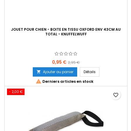
JOUET POUR CHIEN - BOITE EN TISSU OXFORD ENV 43CM AU
TOTAL - KNUFFELWUFF
Prix
Prix
0,95 €
2,95 €
de
Ajouter au panier
Détails

base

Derniers articles en stock
- 2,00 €
favorite_border