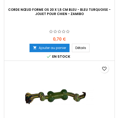
CORDE NŒUD FORME OS 20 X 1,5 CM BLEU - BLEU TURQUOISE -
JOUET POUR CHIEN - ZAMIBO
Prix
0,70 €
Ajouter au panier
Détails


EN STOCK
favorite_border