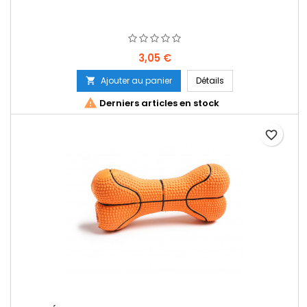
Prix
3,05 €
Ajouter au panier
Détails


Derniers articles en stock
favorite_border