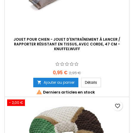
JOUET POUR CHIEN - JOUET D'ENTRAÎNEMENT À LANCER /
RAPPORTER RÉSISTANT EN TISSUS, AVEC CORDE, 47 CM -
KNUFFELWUFF
Prix
Prix
0,95 €
2,95 €
de
Ajouter au panier
Détails

base

Derniers articles en stock
- 2,00 €
favorite_border