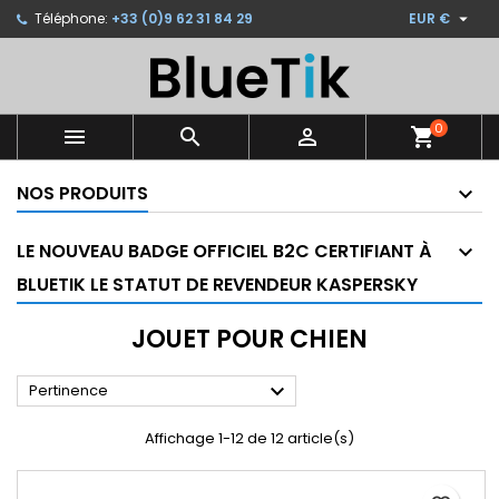

Téléphone:
+33 (0)9 62 31 84 29
EUR €
×
×
×
×
Ajouter à ma liste d'envies
((modalTitle))
Créer une liste d'envies
Connexion
Créer une nouvelle liste
add_circle_outline
((confirmMessage))
Vous devez être connecté pour ajouter des produits
Nom de la liste d'envies
à votre liste d'envies.
0



shopping_cart
((cancelText))
((modalDeleteText))
NOS PRODUITS
Annuler
Connexion
Annuler
Créer une liste d'envies
LE NOUVEAU BADGE OFFICIEL B2C CERTIFIANT À
BLUETIK LE STATUT DE REVENDEUR KASPERSKY
JOUET POUR CHIEN

Pertinence
Affichage 1-12 de 12 article(s)