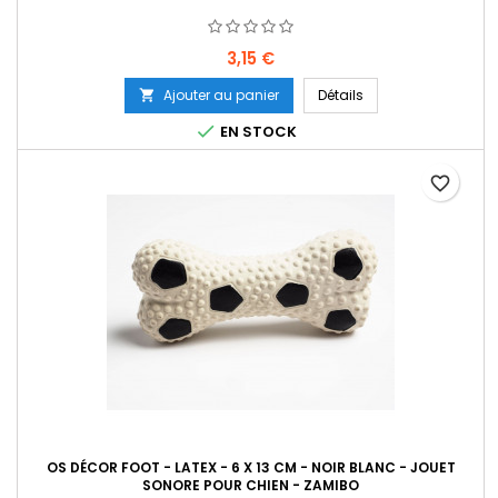
Prix
3,15 €
Ajouter au panier
Détails


EN STOCK
favorite_border
OS DÉCOR FOOT - LATEX - 6 X 13 CM - NOIR BLANC - JOUET
SONORE POUR CHIEN - ZAMIBO