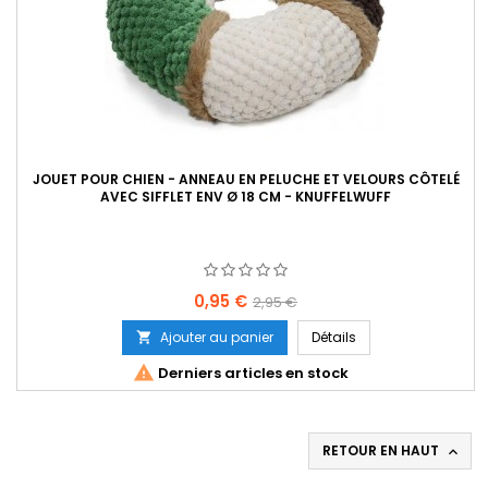
JOUET POUR CHIEN - ANNEAU EN PELUCHE ET VELOURS CÔTELÉ
AVEC SIFFLET ENV Ø 18 CM - KNUFFELWUFF
Prix
Prix
0,95 €
2,95 €
de
Ajouter au panier
Détails

base

Derniers articles en stock
RETOUR EN HAUT
