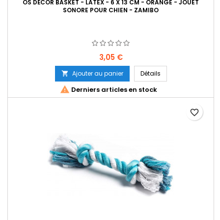
OS DÉCOR BASKET - LATEX - 6 X 13 CM - ORANGE - JOUET
SONORE POUR CHIEN - ZAMIBO
Prix
3,05 €
Ajouter au panier
Détails


Derniers articles en stock
favorite_border