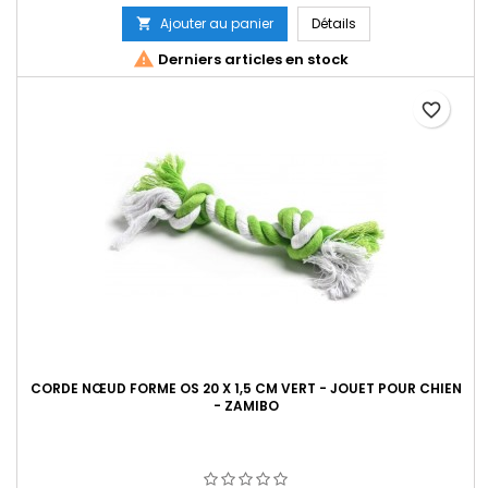
Ajouter au panier
Détails


Derniers articles en stock
favorite_border
CORDE NŒUD FORME OS 20 X 1,5 CM VERT - JOUET POUR CHIEN
- ZAMIBO