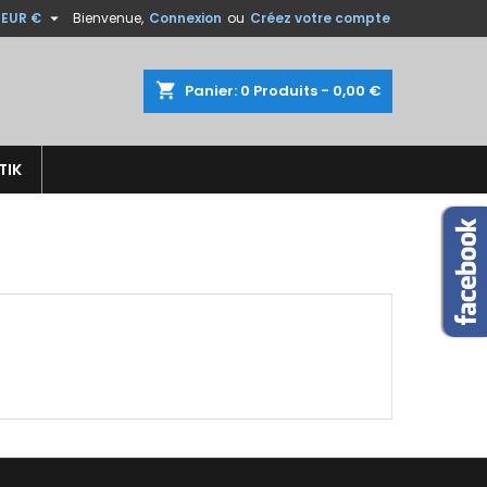

EUR €
Bienvenue,
Connexion
ou
Créez votre compte
×
×
×
×
shopping_cart
Panier:
0
Produits - 0,00 €
TIK
)
n
s