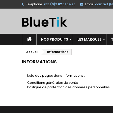
Téléphone:
+33 (0)9 62 31 84 29
Email:
contact@b
A
(
C
C
add_circle_outline
((
Vo
No
d'e
NOS PRODUITS
LES MARQUES
T
Accueil
Informations
INFORMATIONS
Liste des pages dans Informations :
Conditions générales de vente
Politique de protection des données personnelles