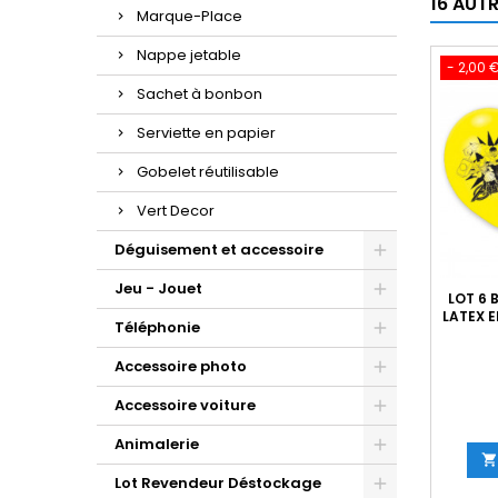
16 AUT
Marque-Place
Nappe jetable
- 2,00 
Sachet à bonbon
Serviette en papier
Gobelet réutilisable
Vert Decor
Déguisement et accessoire
Jeu - Jouet
LOT 6 
LATEX 
Téléphonie
Accessoire photo
Accessoire voiture
Animalerie

Lot Revendeur Déstockage