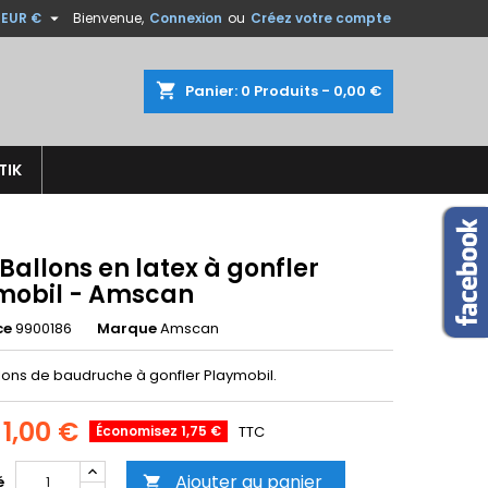

EUR €
Bienvenue,
Connexion
ou
Créez votre compte
×
×
×
shopping_cart
Panier:
0
Produits - 0,00 €
TIK
n
s
 Ballons en latex à gonfler
mobil - Amscan
ce
9900186
Marque
Amscan
llons de baudruche à gonfler Playmobil.
1,00 €
Économisez 1,75 €
TTC
Ajouter au panier
é
