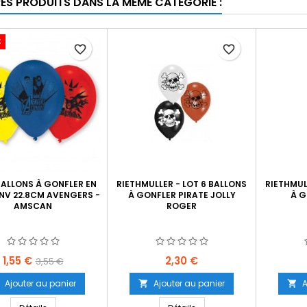
RES PRODUITS DANS LA MÊME CATÉGORIE :
€
favorite_border
favorite_border
BALLONS À GONFLER EN
RIETHMULLER - LOT 6 BALLONS
RIETHMUL
ENV 22.8CM AVENGERS -
À GONFLER PIRATE JOLLY
À G
AMSCAN
ROGER
Prix
Prix
Prix
1,55 €
2,30 €
3,55 €
de
Ajouter au panier
Ajouter au panier
A


base