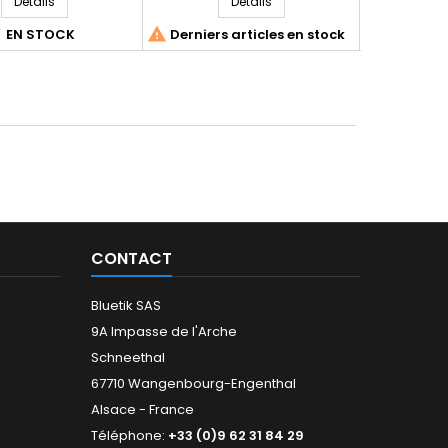
Détails
Détails



EN STOCK
Derniers articles en stock
E
CONTACT
Bluetik SAS
9A Impasse de l'Arche
Schneethal
67710 Wangenbourg-Engenthal
Alsace - France
Téléphone:
+33 (0)9 62 31 84 29