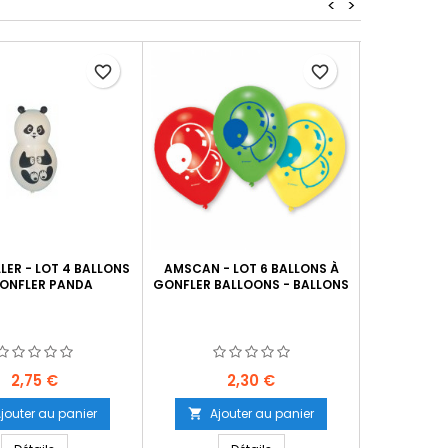
<
>
favorite_border
favorite_border
LER - LOT 4 BALLONS
AMSCAN - LOT 6 BALLONS À
AMSCAN - 
ONFLER PANDA
GONFLER BALLOONS - BALLONS
BAUDRUCHE
Prix
Prix
2,75 €
2,30 €
jouter au panier
Ajouter au panier
Ajo

