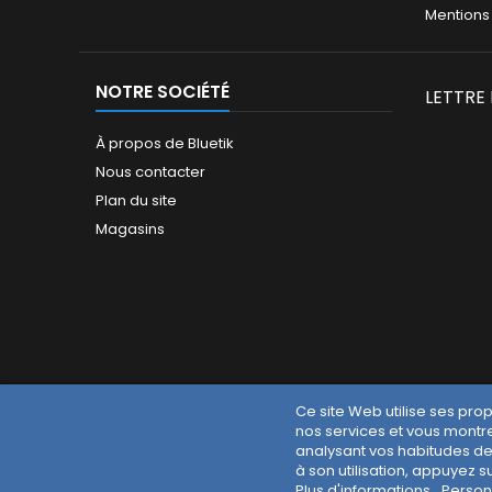
Mentions
NOTRE SOCIÉTÉ
LETTRE
À propos de Bluetik
Nous contacter
Plan du site
Magasins
Ce site Web utilise ses pro
nos services et vous montre
analysant vos habitudes de
à son utilisation, appuyez s
Plus d'informations
Person