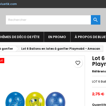
luetik.com
jouter à ma liste d'envies
réer une liste d'envies
onnexion

Créer une nouvelle liste
us devez être connecté pour ajouter des produits à votre liste
m de la liste d'envies
nvies.
HÈMES DE DÉCO DE FÊTE
EN PROMO
À PROPOS DE BLUE
Annuler
Connexio
à gonfler
Lot 6 Ballons en latex à gonfler Playmobil - Amscan
Annuler
Créer une liste d'envie
Lot 6
uit
favorite_border
Play
Référen
LOT 6 Ba
2,75 €
Quantit