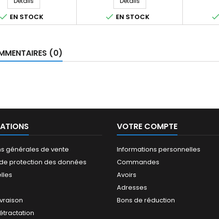
Détails
Détails


EN STOCK
EN STOCK
MENTAIRES (0)
ATIONS
VOTRE COMPTE
ns générales de vente
Informations personnelles
e de protection des données
Commandes
lles
Avoirs
Adresses
ivraison
Bons de réduction
rétractation