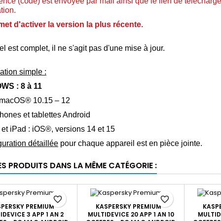
cence (code) est envoyée par mail ainsi que le lien de télécharge
ation.
met d'activer la version la plus récente.
el est complet, il ne s'agit pas d'une mise à jour.
ation simple :
WS : 8 à 11
macOS® 10.15 – 12
hones et tablettes Android
 et iPad : iOS®, versions 14 et 15
guration détaillée
pour chaque appareil est en pièce jointe.
ES PRODUITS DANS LA MÊME CATÉGORIE :
favorite_border
favorite_border
PERSKY PREMIUM -
KASPERSKY PREMIUM -
KASP
IDEVICE 3 APP 1 AN 2
MULTIDEVICE 20 APP 1 AN 10
MULTID