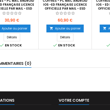
ES - PC MAC ANDROID
COFFRES - PC MAC ANDROID
COFFRES
ED FRANÇAISE LICENCE
IOS -ED FRANÇAISE LICENCE
IOS - ED
IELLE PAR MAIL - ESD
OFFICIELLE PAR MAIL - ESD
OFFICIE
Prix
Prix
30,90 €
60,90 €
Ajouter au panier
Ajouter au panier
A


Détails
Détails


EN STOCK
EN STOCK
MENTAIRES (0)
ATIONS
VOTRE COMPTE