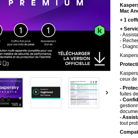
Kaspers
Mac An
+ 1 cof
+ Servi
- Assist
- Recher
- Diagno
Kaspers
Protecti
Kaspers
ceux de 
- Prote

fuites d
- Confid
gestionn
documen
- Assis
tout pro
Compat