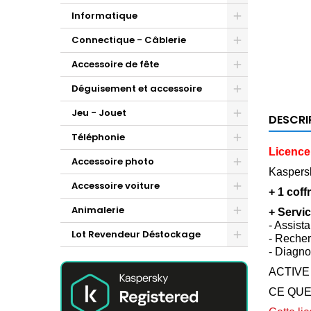
Informatique
Connectique - Câblerie
Accessoire de fête
Déguisement et accessoire
Jeu - Jouet
DESCRI
Téléphonie
Licence
Accessoire photo
Kaspers
Accessoire voiture
+ 1 coff
Animalerie
+ Servi
- Assist
Lot Revendeur Déstockage
- Recher
- Diagno
ACTIVE
CE QUE V