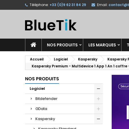
Téléphone:
+33 (0)9 62 31 84 29
Email:
contact@b
A
C
C
add_circle_outline
Vo
No
d'e
NOS PRODUITS
LES MARQUES
T
Accueil
Logiciel
Kaspersky
Kaspersky 
Kaspersky Premium - Multidevice 1 App 1 An 1 coffre 
NOS PRODUITS
Logiciel
Bitdefender
GData
Kaspersky
Kaspersky Standard