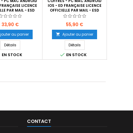
 - PC MAC ANDROID
COFFRES - PC MAC ANDROID
COFFRES -
 FRANÇAISE LICENCE
IOS - ED FRANÇAISE LICENCE
IOS - ED F
LLE PAR MAIL - ESD
OFFICIELLE PAR MAIL - ESD
OFFICIELL
Prix
Prix
P
33,90 €
55,90 €
6
jouter au panier
Ajouter au panier
Ajo


Détails
Détails



EN STOCK
EN STOCK
E
CONTACT