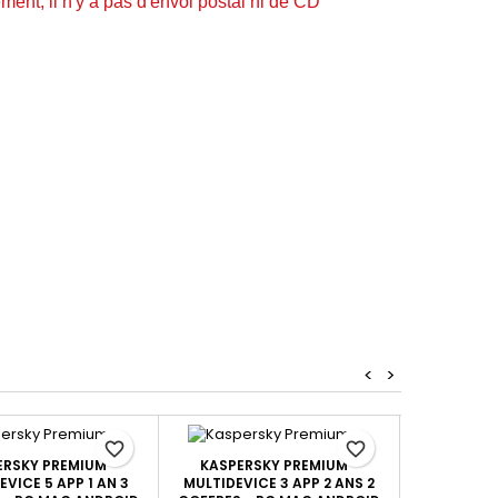
ment, il n'y a pas d'envoi postal ni de CD
<
>
favorite_border
favorite_border
ERSKY PREMIUM -
KASPERSKY PREMIUM -
KASPER
EVICE 5 APP 1 AN 3
MULTIDEVICE 3 APP 2 ANS 2
MULTIDEVI