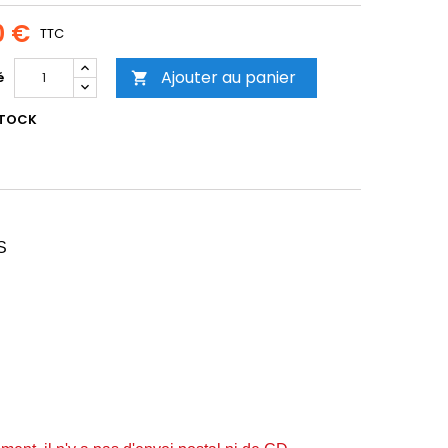
0 €
TTC
Ajouter au panier
é

STOCK
S