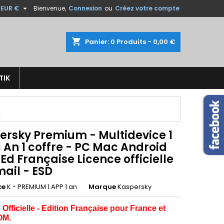

EUR €
Bienvenue,
Connexion
ou
Créez votre compte
×
×
×
shopping_cart
Panier:
0
Produits - 0,00 €
TIK
n
s
ersky Premium - Multidevice 1
 An 1 coffre - PC Mac Android
 Ed Française Licence officielle
ail - ESD
ce
K - PREMIUM 1 APP 1 an
Marque
Kaspersky
Officielle - Edition Française pour France et
OM.