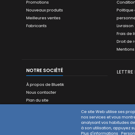
Promotions
Conditio
Nouveaux produits
Politiqu
Meilleures ventes
personne
Fabricants
Livraison
Frais de l
Droit de 
Mentions
NOTRE SOCIÉTÉ
LETTRE
À propos de Bluetik
Nous contacter
Plan du site
Magasins
Ce site Web utilise ses pro
nos services et vous montre
analysant vos habitudes de
à son utilisation, appuyez s
Plus d'informations
Person