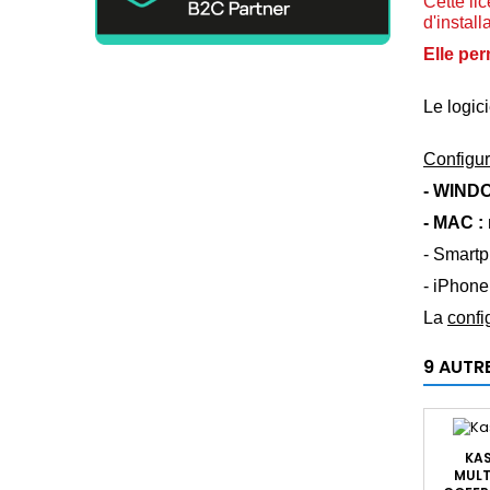
Cette li
d'install
Elle per
Le logici
Configur
- WINDO
- MAC :
- Smartp
- iPhone
La
confi
9 AUTR
KAS
MULT