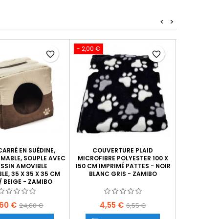
<
>
- 2,00 €
- 4,00 €
favorite_border
favorite_border
ARRÉ EN SUÉDINE,
COUVERTURE PLAID
TAPIS POUR
MABLE, SOUPLE AVEC
MICROFIBRE POLYESTER 100 X
ENV. 82 X 5
SSIN AMOVIBLE
150 CM IMPRIMÉ PATTES - NOIR
GRIS IN
LE, 35 X 35 X 35 CM
BLANC GRIS - ZAMIBO
KNU
/ BEIGE - ZAMIBO
x
Prix
Prix
Prix
Prix
,60 €
4,55 €
8,5
24,60 €
6,55 €
de
de