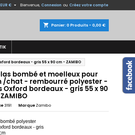

EUR €
Bienvenue,
Connexion
ou
Créez votre compte
×
×
×
shopping_cart
Panier:
0
Produits - 0,00 €
TIK
n
xford bordeaux - gris 55 x 90 cm - ZAMIBO
s
las bombé et moelleux pour
n /chat - rembourré polyester -
s Oxford bordeaux - gris 55 x 90
 ZAMIBO
ce
3191
Marque
Zamibo
 bombé polyester
xford bordeaux - gris
cm