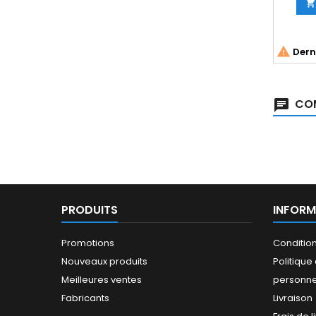


Derni
COM
PRODUITS
INFORM
Promotions
Conditio
Nouveaux produits
Politiqu
Meilleures ventes
personne
Fabricants
Livraison