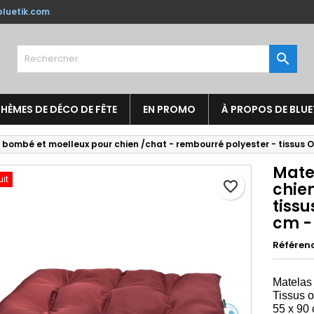
luetik.com
jouter à ma liste d'envies
réer une liste d'envies
onnexion

Créer une nouvelle liste
us devez être connecté pour ajouter des produits à votre liste
m de la liste d'envies
nvies.
HÈMES DE DÉCO DE FÊTE
EN PROMO
À PROPOS DE BLUE
Annuler
Connexio
bombé et moelleux pour chien /chat - rembourré polyester - tissus O
Annuler
Créer une liste d'envie
Mate
uit
favorite_border
chie
tissu
cm -
Référen
Matelas
Tissus o
55 x 90