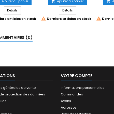
Ajouter au panier
Ajouter au panier
A


base
base
Détails
Détails


ers articles en stock
Derniers articles en stock
Dernier
MENTAIRES (0)
ATIONS
VOTRE COMPTE
ns générales de vente
Informations personnelles
e de protection des données
Commandes
lles
Avoirs
Adresses