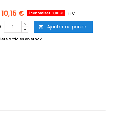
10,15 €
Économisez 8,00 €
TTC
Ajouter au panier
é

ers articles en stock