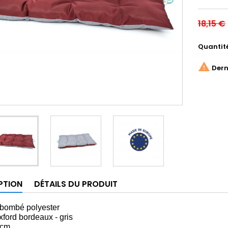
18,15 €
Quantit

Derni
PTION
DÉTAILS DU PRODUIT
 bombé polyester
xford bordeaux - gris
cm