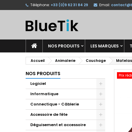
Téléphone:
+33 (0)9 62 31 84 29
Email:
contact@b
A
C
C
add_circle_outline
Vo
No
d'e
NOS PRODUITS
LES MARQUES
T
Accueil
Animalerie
Couchage
Matelas 
NOS PRODUITS
Prix réd
Logiciel
Informatique
Connectique - Câblerie
Accessoire de fête
Déguisement et accessoire