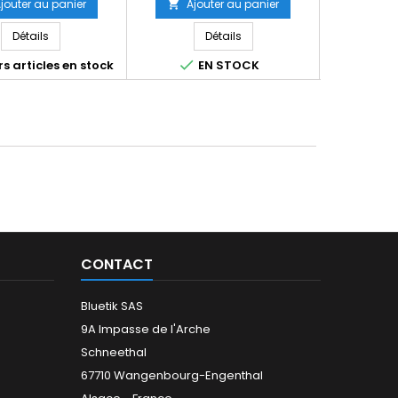
jouter au panier
Ajouter au panier
Ajo


base
base
Détails
Détails


s articles en stock
EN STOCK
Derniers 
CONTACT
Bluetik SAS
9A Impasse de l'Arche
Schneethal
67710 Wangenbourg-Engenthal