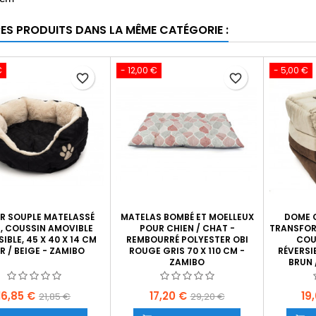
RES PRODUITS DANS LA MÊME CATÉGORIE :
€
- 12,00 €
- 5,00 €
favorite_border
favorite_border
R SOUPLE MATELASSÉ
MATELAS BOMBÉ ET MOELLEUX
DOME C
, COUSSIN AMOVIBLE
POUR CHIEN / CHAT -
TRANSFOR
IBLE, 45 X 40 X 14 CM
REMBOURRÉ POLYESTER OBI
COU
R / BEIGE - ZAMIBO
ROUGE GRIS 70 X 110 CM -
RÉVERSIB
ZAMIBO
BRUN 
Prix
Prix
Prix
Prix
Pri
16,85 €
17,20 €
19
21,85 €
29,20 €
de
de