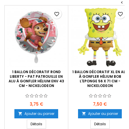
<
favorite_border
favorite_border
1 BALLON DÉCORATIF ROND
1 BALLON DÉCORATIF XL EN ALU
LIBERTY - PAT PATROUILLE EN
À GONFLER HÉLIUM BOB
ALU À GONFLER HÉLIUM ENV 43
L'EPONGE 56 X 71 CM -
CM - NICKELODEON
NICKELODEON
Prix
Prix
3,75 €
7,50 €
Ajouter au panier
Ajouter au panier


Détails
Détails