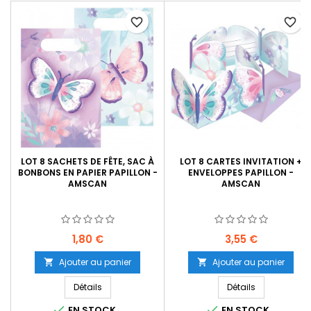
favorite_border
favorite_border
LOT 8 SACHETS DE FÊTE, SAC À
LOT 8 CARTES INVITATION +
BONBONS EN PAPIER PAPILLON -
ENVELOPPES PAPILLON -
AMSCAN
AMSCAN
Prix
Prix
1,80 €
3,55 €
Ajouter au panier
Ajouter au panier


Détails
Détails


EN STOCK
EN STOCK