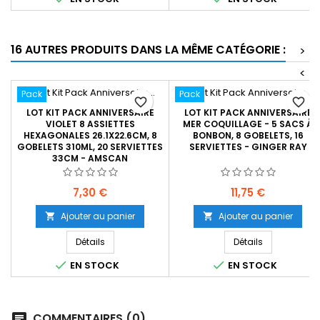
16 AUTRES PRODUITS DANS LA MÊME CATÉGORIE :
>
<
Pack
Pack
favorite_border
favorite_border
LOT KIT PACK ANNIVERSAIRE
LOT KIT PACK ANNIVERSAIRE
VIOLET 8 ASSIETTES
MER COQUILLAGE - 5 SACS À
HEXAGONALES 26.1X22.6CM, 8
BONBON, 8 GOBELETS, 16
GOBELETS 310ML, 20 SERVIETTES
SERVIETTES - GINGER RAY
33CM - AMSCAN
Prix
Prix
7,30 €
11,75 €
Ajouter au panier
Ajouter au panier


Détails
Détails


EN STOCK
EN STOCK
COMMENTAIRES (0)