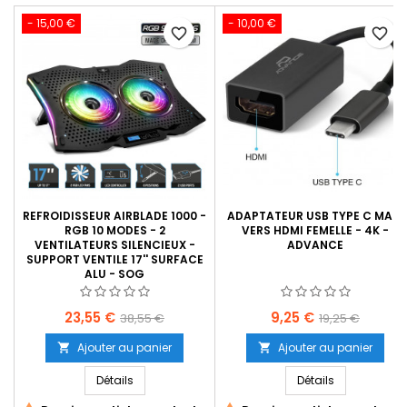
- 15,00 €
- 10,00 €
favorite_border
favorite_border
REFROIDISSEUR AIRBLADE 1000 -
ADAPTATEUR USB TYPE C MALE
RGB 10 MODES - 2
VERS HDMI FEMELLE - 4K -
VENTILATEURS SILENCIEUX -
ADVANCE
SUPPORT VENTILE 17'' SURFACE
ALU - SOG
Prix
Prix
Prix
Prix
23,55 €
9,25 €
38,55 €
19,25 €
de
de
Ajouter au panier
Ajouter au panier


base
base
Détails
Détails