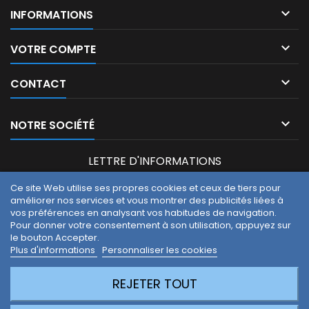

INFORMATIONS

VOTRE COMPTE

CONTACT

NOTRE SOCIÉTÉ
LETTRE D'INFORMATIONS
Ce site Web utilise ses propres cookies et ceux de tiers pour
améliorer nos services et vous montrer des publicités liées à
Vous pouvez vous désinscrire à tout moment. Vous trouverez
vos préférences en analysant vos habitudes de navigation.
pour cela nos informations de contact dans les conditions
Pour donner votre consentement à son utilisation, appuyez sur
d'utilisation du site.
le bouton Accepter.
J'accepte les conditions générales et la politique de
Plus d'informations
Personnaliser les cookies
confidentialité.
REJETER TOUT