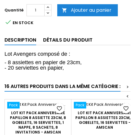
Ajouter au panier
Quantité


EN STOCK
DESCRIPTION
DÉTAILS DU PRODUIT
Lot Avengers composé de :
- 8 assiettes en papier de 23cm,
- 20 serviettes en papier,
16 AUTRES PRODUITS DANS LA MÊME CATÉGORIE :
>
<
Pack
Pack
favorite_border
favorite_border
LOT KIT PACK ANNIVERSAIRE
LOT KIT PACK ANNIVERSAIRE
PAPILLON 8 ASSIETTE 23CM, 8
PAPILLON 8 ASSIETTES 23CM, 8
GOBELETS, 16 SERVIETTES, 1
GOBELETS, 16 SERVIETTES -
NAPPE, 8 SACHETS, 8
AMSCAN
INVITATIONS - AMSCAN