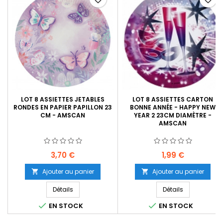
LOT 8 ASSIETTES JETABLES
LOT 8 ASSIETTES CARTON
RONDES EN PAPIER PAPILLON 23
BONNE ANNÉE - HAPPY NEW
CM - AMSCAN
YEAR 2 23CM DIAMÈTRE -
AMSCAN
Prix
Prix
3,70 €
1,99 €
Ajouter au panier
Ajouter au panier


Détails
Détails


EN STOCK
EN STOCK