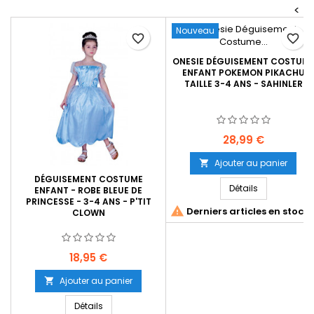
<
Nouveau
favorite_border
favorite_border
ONESIE DÉGUISEMENT COSTUM
ENFANT POKEMON PIKACHU
TAILLE 3-4 ANS - SAHINLER
Prix
28,99 €
Ajouter au panier

DÉGUISEMENT COSTUME
Détails
ENFANT - ROBE BLEUE DE
PRINCESSE - 3-4 ANS - P'TIT

Derniers articles en stock
CLOWN
Prix
18,95 €
Ajouter au panier

Détails