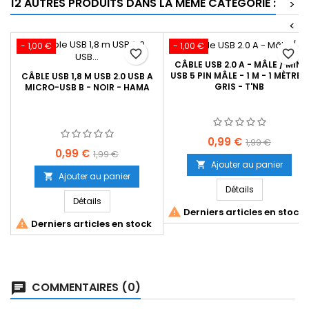
12 AUTRES PRODUITS DANS LA MÊME CATÉGORIE :
>
<
- 1,00 €
- 1,00 €
favorite_border
favorite_border
CÂBLE USB 2.0 A - MÂLE / MINI
USB 5 PIN MÂLE - 1 M - 1 MÈTRE -
CÂBLE USB 1,8 M USB 2.0 USB A
GRIS - T'NB
MICRO-USB B - NOIR - HAMA
Prix
Prix
0,99 €
1,99 €
Prix
Prix
0,99 €
1,99 €
de
Ajouter au panier

de
base
Ajouter au panier

base
Détails
Détails

Derniers articles en stock

Derniers articles en stock
COMMENTAIRES (0)