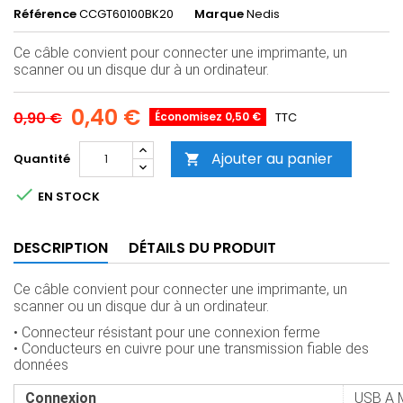
Référence
CCGT60100BK20
Marque
Nedis
Ce câble convient pour connecter une imprimante, un
scanner ou un disque dur à un ordinateur.
0,40 €
0,90 €
Économisez 0,50 €
TTC
Ajouter au panier
Quantité


EN STOCK
DESCRIPTION
DÉTAILS DU PRODUIT
Ce câble convient pour connecter une imprimante, un
scanner ou un disque dur à un ordinateur.
• Connecteur résistant pour une connexion ferme
• Conducteurs en cuivre pour une transmission fiable des
données
Connexion
USB A 