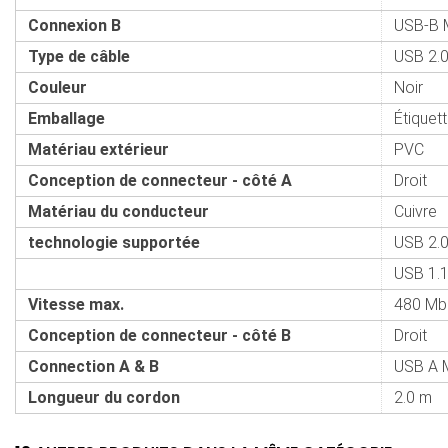
Connexion B
USB-B 
Type de câble
USB 2.
Couleur
Noir
Emballage
Étiquet
Matériau extérieur
PVC
Conception de connecteur - côté A
Droit
Matériau du conducteur
Cuivre
technologie supportée
USB 2.
USB 1.
Vitesse max.
480 Mb
Conception de connecteur - côté B
Droit
Connection A & B
USB A 
Longueur du cordon
2.0 m