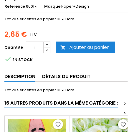
Référence
600171
Marque
Paper+Design
Lot 20 Serviettes en papier 33x33cm
2,65 €
TTC
Ajouter au panier
Quantité


EN STOCK
DESCRIPTION
DÉTAILS DU PRODUIT
Lot 20 Serviettes en papier 33x33cm
16 AUTRES PRODUITS DANS LA MÊME CATÉGORIE :
>
<
favorite_border
favorite_border