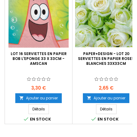
LOT 16 SERVIETTES EN PAPIER
PAPER+DESIGN - LOT 20
BOB L'EPONGE 33 X 33CM -
SERVIETTES EN PAPIER ROSES
AMSCAN
BLANCHES 33X33CM
Prix
Prix
3,30 €
2,65 €
Ajouter au panier
Ajouter au panier


Détails
Détails


EN STOCK
EN STOCK