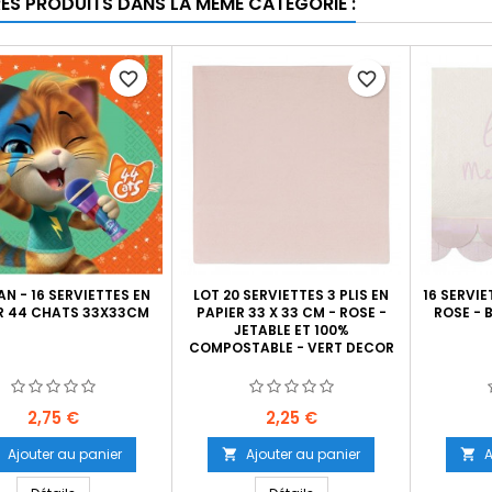
RES PRODUITS DANS LA MÊME CATÉGORIE :
favorite_border
favorite_border
N - 16 SERVIETTES EN
LOT 20 SERVIETTES 3 PLIS EN
16 SERVIE
R 44 CHATS 33X33CM
PAPIER 33 X 33 CM - ROSE -
ROSE - 
JETABLE ET 100%
COMPOSTABLE - VERT DECOR
Prix
Prix
2,75 €
2,25 €
Ajouter au panier
Ajouter au panier
A

