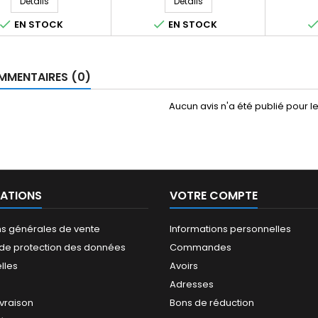
Détails
Détails


EN STOCK
EN STOCK
MENTAIRES (0)
Aucun avis n'a été publié pour 
ATIONS
VOTRE COMPTE
ns générales de vente
Informations personnelles
e de protection des données
Commandes
lles
Avoirs
Adresses
ivraison
Bons de réduction