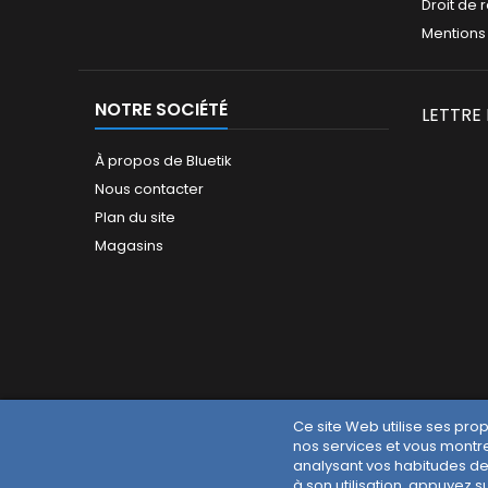
Droit de 
Mentions
NOTRE SOCIÉTÉ
LETTRE
À propos de Bluetik
Nous contacter
Plan du site
Magasins
Ce site Web utilise ses pro
nos services et vous montre
analysant vos habitudes de
à son utilisation, appuyez s