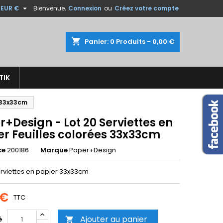

EUR €
Bienvenue,
Connexion
ou
Créez votre compte
×
×
×
shopping_cart
Panier:
0
Produits - 0,00 €
TIK
n
s 33x33cm
s
+Design - Lot 20 Serviettes en
er Feuilles colorées 33x33cm
ce
200186
Marque
Paper+Design
erviettes en papier 33x33cm
 €
TTC
Ajouter au panier
é
