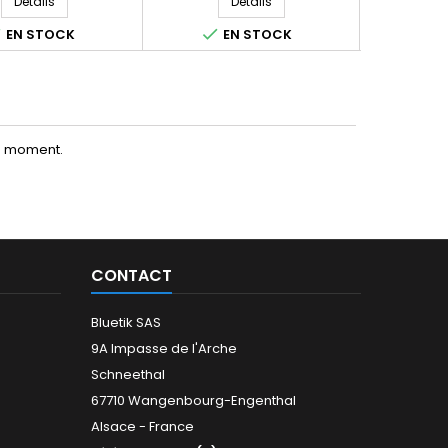
Détails
Détails



EN STOCK
EN STOCK
E
le moment.
CONTACT
Bluetik SAS
9A Impasse de l'Arche
Schneethal
67710 Wangenbourg-Engenthal
Alsace - France