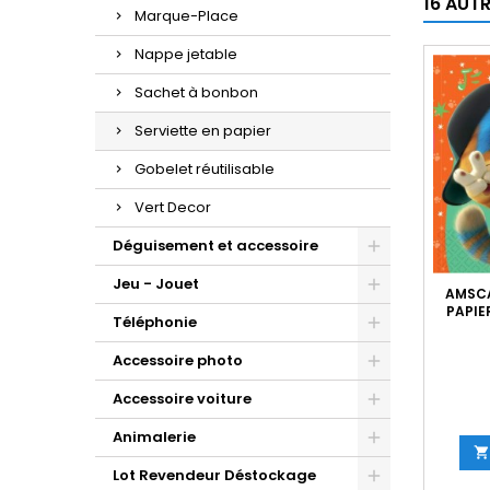
16 AUT
Marque-Place
Nappe jetable
Sachet à bonbon
Serviette en papier
Gobelet réutilisable
Vert Decor
Déguisement et accessoire
Jeu - Jouet
AMSCA
PAPIE
Téléphonie
Accessoire photo
Accessoire voiture
Animalerie

Lot Revendeur Déstockage