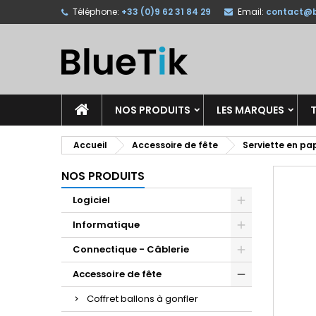
Téléphone:
+33 (0)9 62 31 84 29
Email:
contact@b
A
C
C
add_circle_outline
Vo
No
d'e
NOS PRODUITS
LES MARQUES
T
Accueil
Accessoire de fête
Serviette en pa
NOS PRODUITS
Logiciel
Informatique
Connectique - Câblerie
Accessoire de fête
Coffret ballons à gonfler