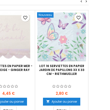
<
>
Nouveau
favorite_border
favorite_border
TTES EN PAPIER MER -
LOT 16 SERVIETTES EN PAPIER
LOT 20 SERV
BEIGE - GINGER RAY
JARDIN DE PAPILLONS 33 X 33
PLIS EN PA
CM - RIETHMUELLER
THE HO
Prix
Prix
4,45 €
2,80 €
jouter au panier
Ajouter au panier
Ajo

