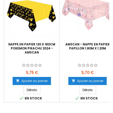
NAPPE EN PAPIER 120 X 180CM
AMSCAN - NAPPE EN PAPIER
POKEMON PIKACHU 2024 -
PAPILLON 1.80M X 1.20M
AMSCAN
Prix
Prix
5,75 €
5,70 €
Ajouter au panier
Ajouter au panier


Détails
Détails


EN STOCK
EN STOCK