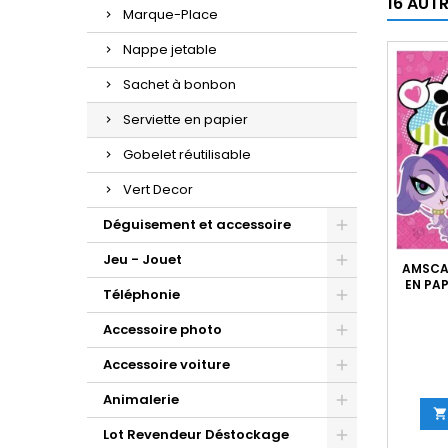
16 AUT
Marque-Place
Nappe jetable
Sachet à bonbon
Serviette en papier
Gobelet réutilisable
Vert Decor
Déguisement et accessoire
Jeu - Jouet
AMSCAN
EN PAP
Téléphonie
Accessoire photo
Accessoire voiture
Animalerie

Lot Revendeur Déstockage