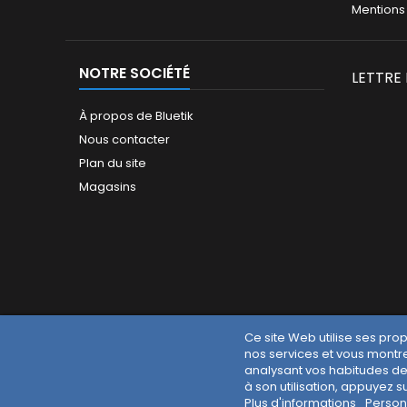
Mentions
NOTRE SOCIÉTÉ
LETTRE
À propos de Bluetik
Nous contacter
Plan du site
Magasins
Ce site Web utilise ses pro
nos services et vous montre
analysant vos habitudes de
à son utilisation, appuyez s
Plus d'informations
Person