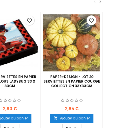
<
>
favorite_border
favorite_border
ERVIETTES EN PAPIER
PAPER+DESIGN - LOT 20
LOT DE 1
OUS LADYBUG 33 X
SERVIETTES EN PAPIER COURGE
PAPIER ENV
33CM
COLLECTION 33X33CM
BALLON D
FOOTBA
Prix
Prix
2,90 €
2,65 €
jouter au panier
Ajouter au panier
Ajo

