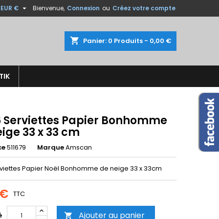

EUR €
Bienvenue,
Connexion
ou
Créez votre compte
×
×
×
shopping_cart
Panier:
0
Produits - 0,00 €
TIK
n
s
16 Serviettes Papier Bonhomme
ige 33 x 33 cm
ce
511679
Marque
Amscan
erviettes Papier Noël Bonhomme de neige 33 x 33cm
 €
TTC
Ajouter au panier
é
