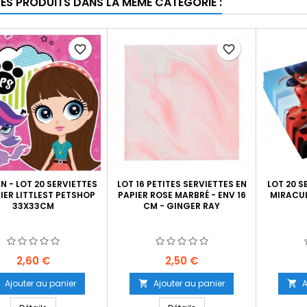
RES PRODUITS DANS LA MÊME CATÉGORIE :
favorite_border
favorite_border
 - LOT 20 SERVIETTES
LOT 16 PETITES SERVIETTES EN
LOT 20 S
IER LITTLEST PETSHOP
PAPIER ROSE MARBRÉ - ENV 16
MIRACUL
33X33CM
CM - GINGER RAY
Prix
Prix
2,60 €
2,50 €
Ajouter au panier
Ajouter au panier
A

