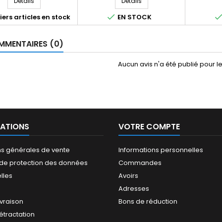
Détails
Détails

ers articles en stock
EN STOCK
MENTAIRES (0)
Aucun avis n'a été publié pour 
ATIONS
VOTRE COMPTE
ns générales de vente
Informations personnelles
e de protection des données
Commandes
lles
Avoirs
Adresses
ivraison
Bons de réduction
rétractation