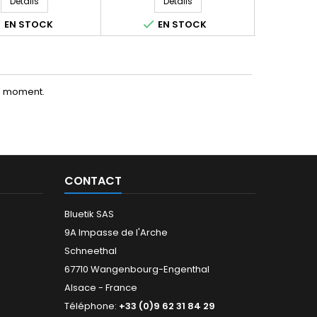
Détails
Détails



EN STOCK
EN STOCK
E
le moment.
CONTACT
Bluetik SAS
9A Impasse de l'Arche
Schneethal
67710 Wangenbourg-Engenthal
Alsace - France
Téléphone:
+33 (0)9 62 31 84 29