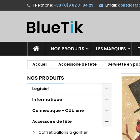
Téléphone:
+33 (0)9 62 31 84 29
Email:
contact@b
A
C
C
add_circle_outline
Vo
No
d'e
NOS PRODUITS
LES MARQUES
T
Accueil
Accessoire de fête
Serviette en pa
NOS PRODUITS
Logiciel
Informatique
Connectique - Câblerie
Accessoire de fête
Coffret ballons à gonfler