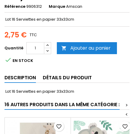
Référence
9906312
Marque
Amscan
Lot 16 Serviettes en papier 33x33cm
2,75 €
TTC
Ajouter au panier
Quantité


EN STOCK
DESCRIPTION
DÉTAILS DU PRODUIT
Lot 16 Serviettes en papier 33x33cm
16 AUTRES PRODUITS DANS LA MÊME CATÉGORIE :
>
<
favorite_border
favorite_border