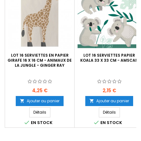
LOT 16 SERVIETTES EN PAPIER
LOT 16 SERVIETTES PAPIER
GIRAFE 16 X 16 CM - ANIMAUX DE
KOALA 33 X 33 CM - AMSCAN
LA JUNGLE - GINGER RAY
Prix
Prix
4,25 €
2,15 €
Ajouter au panier
Ajouter au panier


Détails
Détails


EN STOCK
EN STOCK