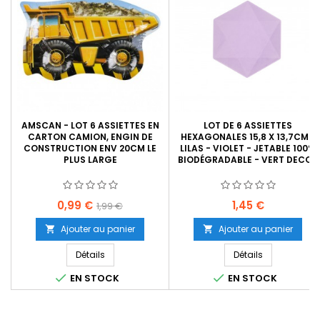
AMSCAN - LOT 6 ASSIETTES EN
LOT DE 6 ASSIETTES
CARTON CAMION, ENGIN DE
HEXAGONALES 15,8 X 13,7CM -
CONSTRUCTION ENV 20CM LE
LILAS - VIOLET - JETABLE 100%
PLUS LARGE
BIODÉGRADABLE - VERT DECOR
Prix
Prix
Prix
0,99 €
1,45 €
1,99 €
de
Ajouter au panier
Ajouter au panier


base
Détails
Détails


EN STOCK
EN STOCK