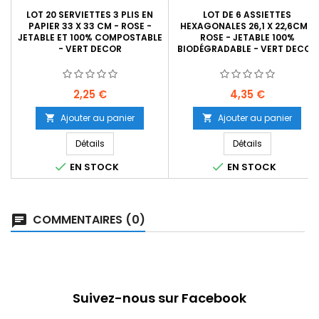
LOT 20 SERVIETTES 3 PLIS EN
LOT DE 6 ASSIETTES
PAPIER 33 X 33 CM - ROSE -
HEXAGONALES 26,1 X 22,6CM -
JETABLE ET 100% COMPOSTABLE
ROSE - JETABLE 100%
- VERT DECOR
BIODÉGRADABLE - VERT DECOR
Prix
Prix
2,25 €
4,35 €
Ajouter au panier
Ajouter au panier


Détails
Détails


EN STOCK
EN STOCK
COMMENTAIRES (0)
Suivez-nous sur Facebook