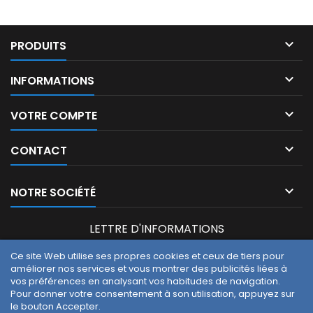

PRODUITS

INFORMATIONS

VOTRE COMPTE

CONTACT

NOTRE SOCIÉTÉ
LETTRE D'INFORMATIONS
Ce site Web utilise ses propres cookies et ceux de tiers pour
améliorer nos services et vous montrer des publicités liées à
Vous pouvez vous désinscrire à tout moment. Vous trouverez
vos préférences en analysant vos habitudes de navigation.
pour cela nos informations de contact dans les conditions
Pour donner votre consentement à son utilisation, appuyez sur
d'utilisation du site.
le bouton Accepter.