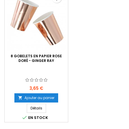
8 GOBELETS EN PAPIER ROSE
DORÉ - GINGER RAY
Prix
3,65 €
Ajouter au panier

Détails

EN STOCK