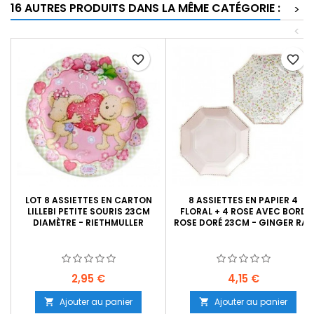
16 AUTRES PRODUITS DANS LA MÊME CATÉGORIE :
>
<
favorite_border
favorite_border
LOT 8 ASSIETTES EN CARTON
8 ASSIETTES EN PAPIER 4
LILLEBI PETITE SOURIS 23CM
FLORAL + 4 ROSE AVEC BORD
DIAMÈTRE - RIETHMULLER
ROSE DORÉ 23CM - GINGER RAY
Prix
Prix
2,95 €
4,15 €
Ajouter au panier
Ajouter au panier

