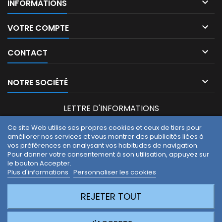

INFORMATIONS

VOTRE COMPTE

CONTACT

NOTRE SOCIÉTÉ
LETTRE D'INFORMATIONS
Ce site Web utilise ses propres cookies et ceux de tiers pour
améliorer nos services et vous montrer des publicités liées à
Vous pouvez vous désinscrire à tout moment. Vous trouverez
vos préférences en analysant vos habitudes de navigation.
pour cela nos informations de contact dans les conditions
Pour donner votre consentement à son utilisation, appuyez sur
d'utilisation du site.
le bouton Accepter.
J'accepte les conditions générales et la politique de
Plus d'informations
Personnaliser les cookies
confidentialité.
REJETER TOUT