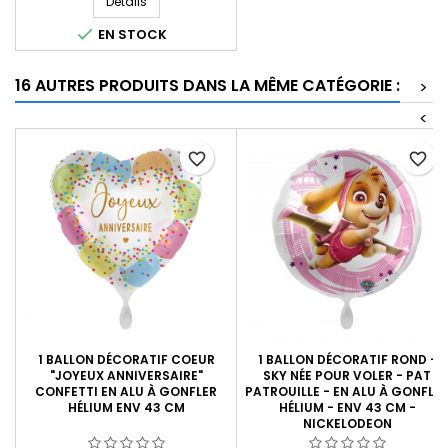
Détails

EN STOCK
16 AUTRES PRODUITS DANS LA MÊME CATÉGORIE :
>
<
favorite_border
favorite_border
1 BALLON DÉCORATIF COEUR
1 BALLON DÉCORATIF ROND -
"JOYEUX ANNIVERSAIRE"
SKY NÉE POUR VOLER - PAT
CONFETTI EN ALU À GONFLER
PATROUILLE - EN ALU À GONFLE
HÉLIUM ENV 43 CM
HÉLIUM - ENV 43 CM -
NICKELODEON