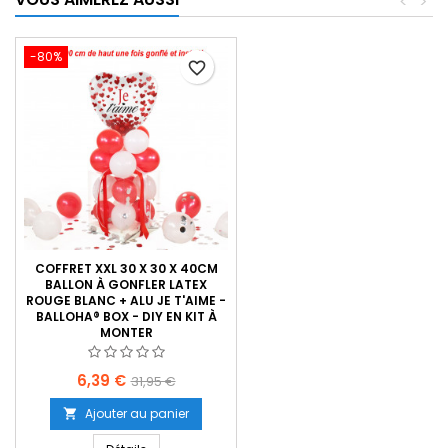
<
>
-80%
favorite_border
COFFRET XXL 30 X 30 X 40CM
BALLON À GONFLER LATEX
ROUGE BLANC + ALU JE T'AIME -
BALLOHA® BOX - DIY EN KIT À
MONTER
Prix
Prix
6,39 €
31,95 €
de
Ajouter au panier

base