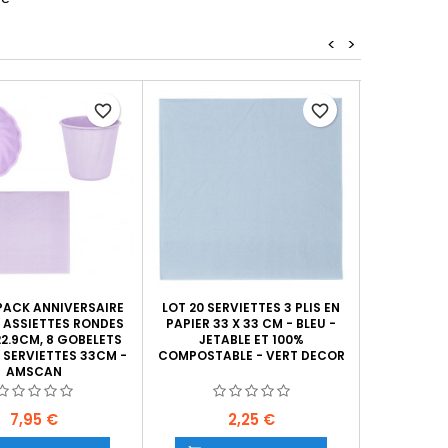
<
>
favorite_border
favorite_border
 PACK ANNIVERSAIRE
LOT 20 SERVIETTES 3 PLIS EN
LOT 20 SER
8 ASSIETTES RONDES
PAPIER 33 X 33 CM - BLEU -
PAPIER 33
22.9CM, 8 GOBELETS
JETABLE ET 100%
JETA
0 SERVIETTES 33CM -
COMPOSTABLE - VERT DECOR
COMPOSTAB
AMSCAN
Prix
Prix
7,95 €
2,25 €