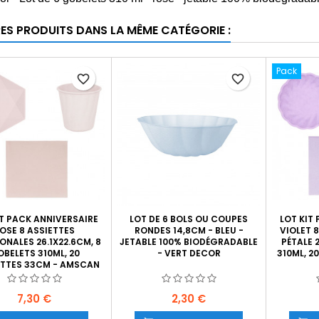
RES PRODUITS DANS LA MÊME CATÉGORIE :
Pack
favorite_border
favorite_border
IT PACK ANNIVERSAIRE
LOT DE 6 BOLS OU COUPES
LOT KIT
OSE 8 ASSIETTES
RONDES 14,8CM - BLEU -
VIOLET 
NALES 26.1X22.6CM, 8
JETABLE 100% BIODÉGRADABLE
PÉTALE 
BELETS 310ML, 20
- VERT DECOR
310ML, 2
ETTES 33CM - AMSCAN
Prix
Prix
7,30 €
2,30 €