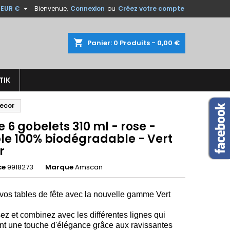

EUR €
Bienvenue,
Connexion
ou
Créez votre compte
×
×
×
shopping_cart
Panier:
0
Produits - 0,00 €
TIK
n
Decor
s
e 6 gobelets 310 ml - rose -
ble 100% biodégradable - Vert
r
ce
9918273
Marque
Amscan
vos tables de fête avec la nouvelle gamme Vert
 et combinez avec les différentes lignes qui
nt une touche d'élégance grâce aux ravissantes