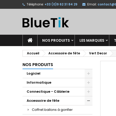
Téléphone:
+33 (0)9 62 31 84 29
Email:
contact@b
A
C
C
add_circle_outline
Vo
No
d'e
NOS PRODUITS
LES MARQUES
T
Accueil
Accessoire de fête
Vert Decor
NOS PRODUITS
Logiciel
Informatique
Connectique - Câblerie
Accessoire de fête
Coffret ballons à gonfler