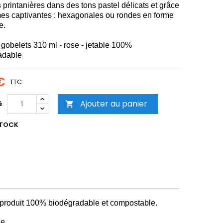
 printanières dans des tons pastel délicats et grâce
mes captivantes : hexagonales ou rondes en forme
e.
 gobelets 310 ml - rose - jetable 100%
adable
€
TTC
Ajouter au panier
é

STOCK
 produit 100% biodégradable et compostable.
le