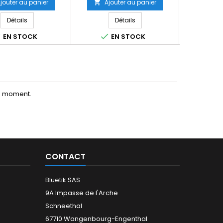
jouter au panier
Ajouter au panier
Ajo


Détails
Détails



EN STOCK
EN STOCK
E
le moment.
CONTACT
Bluetik SAS
9A Impasse de l'Arche
Schneethal
67710 Wangenbourg-Engenthal