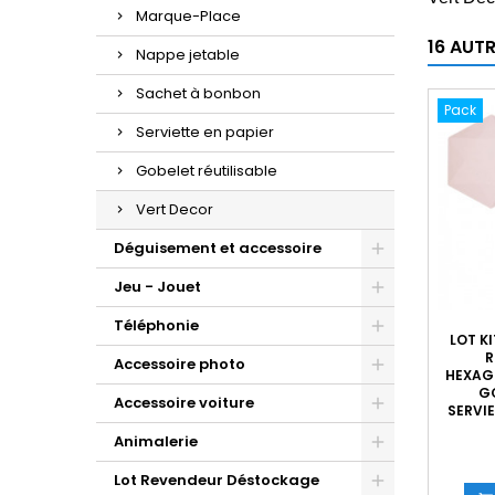
Marque-Place
16 AUT
Nappe jetable
Sachet à bonbon
Pack
Serviette en papier
Gobelet réutilisable
Vert Decor
Déguisement et accessoire
Jeu - Jouet
Téléphonie
LOT K
R
Accessoire photo
HEXAGO
GO
Accessoire voiture
SERVI
Animalerie
Lot Revendeur Déstockage