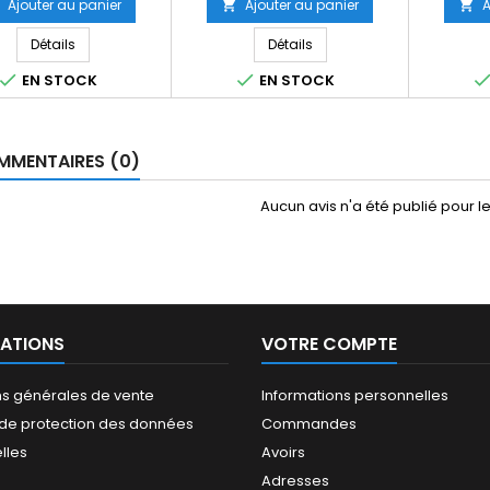
Ajouter au panier
Ajouter au panier
A


Détails
Détails


EN STOCK
EN STOCK
MENTAIRES (0)
Aucun avis n'a été publié pour 
ATIONS
VOTRE COMPTE
ns générales de vente
Informations personnelles
e de protection des données
Commandes
lles
Avoirs
Adresses