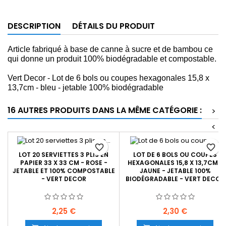
DESCRIPTION
DÉTAILS DU PRODUIT
Article fabriqué à base de canne à sucre et de bambou ce
qui donne un produit 100% biodégradable et compostable.
Vert Decor - Lot de 6 bols ou coupes hexagonales 15,8 x
13,7cm - bleu - jetable 100% biodégradable
16 AUTRES PRODUITS DANS LA MÊME CATÉGORIE :
>
<
favorite_border
favorite_border
LOT 20 SERVIETTES 3 PLIS EN
LOT DE 6 BOLS OU COUPES
PAPIER 33 X 33 CM - ROSE -
HEXAGONALES 15,8 X 13,7CM -
JETABLE ET 100% COMPOSTABLE
JAUNE - JETABLE 100%
- VERT DECOR
BIODÉGRADABLE - VERT DECOR
Prix
Prix
2,25 €
2,30 €