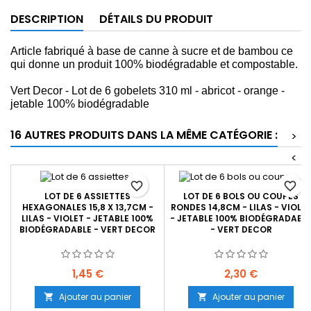
DESCRIPTION
DÉTAILS DU PRODUIT
Article fabriqué à base de canne à sucre et de bambou ce
qui donne un produit 100% biodégradable et compostable.
Vert Decor - Lot de 6 gobelets 310 ml - abricot - orange -
jetable 100% biodégradable
16 AUTRES PRODUITS DANS LA MÊME CATÉGORIE :
>
<
favorite_border
favorite_border
LOT DE 6 ASSIETTES
LOT DE 6 BOLS OU COUPES
HEXAGONALES 15,8 X 13,7CM -
RONDES 14,8CM - LILAS - VIOLE
LILAS - VIOLET - JETABLE 100%
- JETABLE 100% BIODÉGRADABL
BIODÉGRADABLE - VERT DECOR
- VERT DECOR
Prix
Prix
1,45 €
2,30 €
Ajouter au panier
Ajouter au panier

